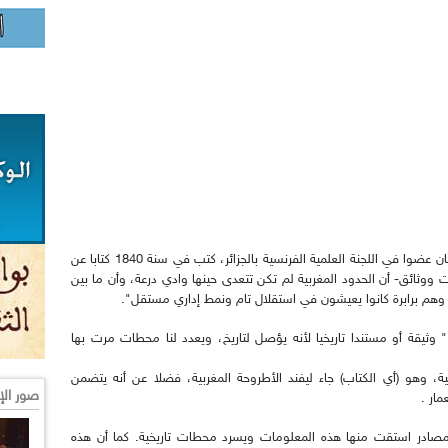
وتابع :"هناك شهادة للفرنسي إميلين رونو ، الذي كان عضوا في اللجنة العلمية الفرنسية بالجزائر، كتب في سنة 1840 كتابا عن
ت ووثائق- أن الحدود المغربية لم تكن تتعدى حينها وادي درعة، وأن ما بين
هم برابرة كانوا يعيشون في استقلال تام ونمط إداري مستقل".
 وثيقة أو مستندا تاريخيا لأنه يؤصل لتاريخ، ويعدد لنا محطات مرت بها
وهو (أي الكتاب) جاء ليفند الأطروحة المغربية، فضلا عن أنه يتضمن
صور الإ
ار .
صادر استقت منها هذه المعلومات ويسرد محطات تاريخية. كما أن هذه