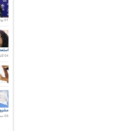
01 يونيو 2021 |
استعم
04 أكتوبر 2020 |
مشروع
03 سبتمبر 2020 |