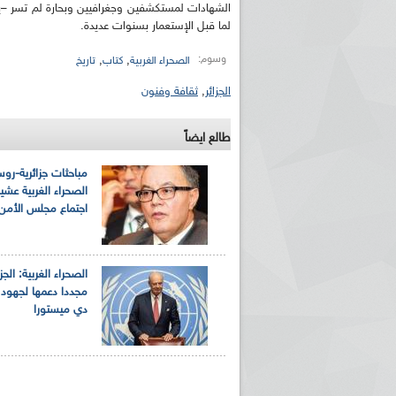
الشهادات لمستكشفين وجغرافيين وبحارة لم تسر –
لما قبل الإستعمار بسنوات عديدة.
وسوم:
,
,
الصحراء الغربية
كتاب
تاريخ
الجزائر
,
ثقافة وفنون
طالع ايضاً
ريم الإذاعة الجزائرية للرياضيين البارالمبيين المتوجين
بالصور... اللقاء الوطني لمديري الإذ
مباحثات جزائرية-رو
اليات في طوكيو
حول مرافقة وتغطية الإنتخابات المحلية لـ27 نوفمب
الصحراء الغربية عشية
اجتماع مجلس الأمن
الصحراء الغربية: الجز
مجددا دعمها لجهود 
دي ميستورا