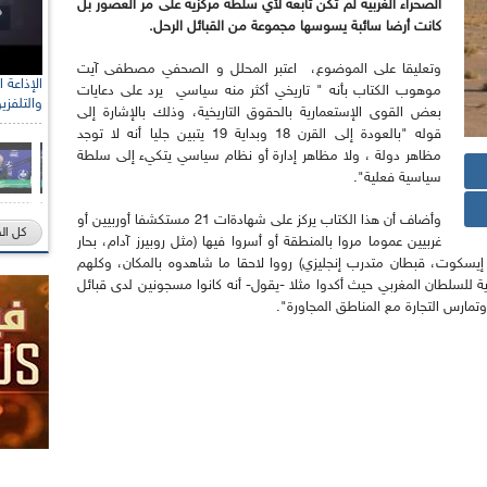
الصحراء الغربية لم تكن تابعة لأي سلطة مركزية على مر العصور بل
كانت أرضا سائبة يسوسها مجموعة من القبائل الرحل.
وتعليقا على الموضوع، اعتبر المحلل و الصحفي مصطفى آيت
موهوب الكتاب بأنه " تاريخي أكثر منه سياسي يرد على دعايات
والتلفزي
بعض القوى الإستعمارية بالحقوق التاريخية، وذلك بالإشارة إلى
قوله "بالعودة إلى القرن 18 وبداية 19 يتبين جليا أنه لا توجد
مظاهر دولة ، ولا مظاهر إدارة أو نظام سياسي يتكيء إلى سلطة
سياسية فعلية".
وأضاف أن هذا الكتاب يركز على شهادةات 21 مستكشفا أوربيين أو
كل ال
غربيين عموما مروا بالمنطقة أو أسروا فيها (مثل روبيرز آدام، بحار
يسكوت، قبطان متدرب إنجليزي) رووا لاحقا ما شاهدوه بالمكان، وكلهم
 للسلطان المغربي حيث أكدوا مثلا -يقول- أنه كانوا مسجونين لدى قبائل
تمارس التجارة مع المناطق المجاورة".