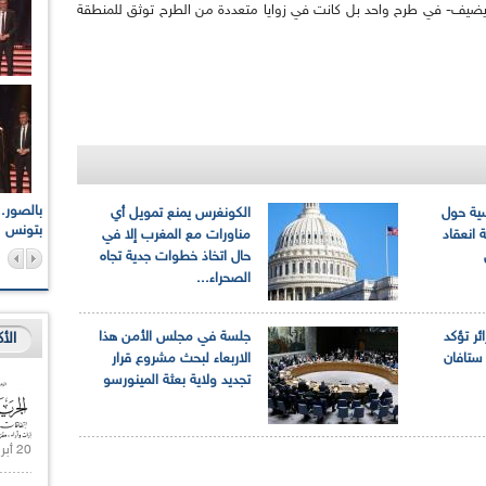
يضيف- في طرح واحد بل كانت في زوايا متعددة من الطرح توثق للمنطقة
اعات الوطنية والجهوية
الإذاعة الجزائرية تقف دقيقة صمت ترحما على أرواح شهداء
سية حول
الكونغرس يمنع تمويل أي
ر 2021
17 أكتوبر 1961
بتونس
 انعقاد
مناورات مع المغرب إلا في
حال اتخاذ خطوات جدية تجاه
الصحراء...
ائر تؤكد
جلسة في مجلس الأمن هذا
الأ
ستافان
الاربعاء لبحث مشروع قرار
تجديد ولاية بعثة المينورسو
20 أبريل 2021 |