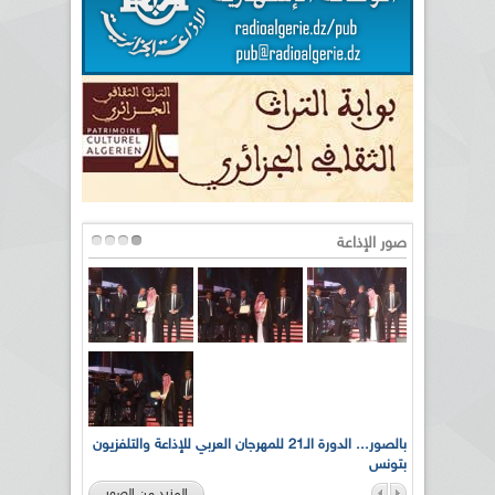
صور الإذاعة
لى أرواح
بالصور... الدورة الـ21 للمهرجان العربي للإذاعة والتلفزيون
بتونس
المزيد من الصور