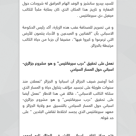
للسيد بيدرو سانشيز و الوفد الهام المرافق له شروحات حول
المغارة و تاريخ هذا المكان الذي كان بمثابة ملجأ للكاتب
ميغيل دي سيرفانتيس .
و في تصريح للصحافة عقب هذه الزيارة، أكد رئيس الحكومة
الاسباني بأن "الفنانين و المبدعين و الأدباء ينتمون للأرض
التي ترعرعوا و كبروا فيها"، مضيفا أن جزءا من حياة الكاتب
مرتبطة بالجزائر.
نعمل على تحقيق "درب سيرفانتيس" و هو مشروع جزائري-
اسباني حول المسار السياحي
كما أوضح ضيف الجزائر أن اسبانيا و الجزائر "تعملان منذ
سنوات طويلة على تجسيد مؤلف يتناول حياة و المسار الذي
سلكه الكاتب الاسباني"، قائلا في هذا الاطار "نعمل أيضا
على تحقيق "درب سيرفانتيس" و هو مشروع جزائري-
اسباني حول المسار السياحي بالتنسيق مع ولاية الجزائر و
معهد سيرفانتيس الذي يجسد اختلاط ثقافتي البلدين " على
حد قوله.
فتح مركز ثقافي اسباني ثالث في الجزائر تابع لمعهد