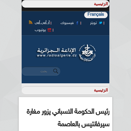
Français
آر أس أس
تويتر
فيسبوك
يوتيوب
‏بحث ‏
استمارة البحث
رئيس الحكومة الاسباني يزور مغارة
سيرفانتيس بالعاصمة