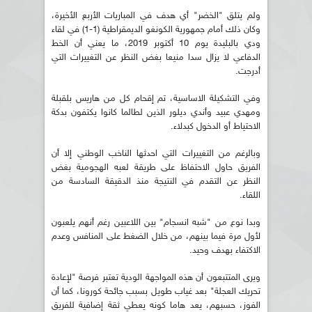
ولم يتلق "الخضر" أي هدف في المباريات الأربع الأخيرة،
وكان ذلك أمام جمهورية الكونغو الديمقراطية (1-1) في لقاء
ودي بالبليدة يوم 10 أكتوبر 2019، ما يعني أن الخط
الدفاعي لا يزال سدا منيعا بغض النظر عن التغييرات التي
أدرجت.
وفي التشكيلة الاساسية، تم إقحام كل من هاريس بلقبلة
ومهدي عبيد وأندي ديلور الذين لطالما كانوا يكتفون بدكة
الاحتياط أو الدخول كبدلاء.
وبالرغم من التغييرات التي احدثها الناخب الوطني إلا أن
الفريق حاول الاحتفاظ على طريقة لعبه الهجومية بغض
النظر عن التقدم في النتيجة منذ الدقيقة السادسة من
اللقاء.
وبدا نوع من "شبه انسجام" بين اللاعبين رغم أنهم يلعبون
لأول مرة فيما بينهم، من خلال الضغط على المنافس وعدم
الاكتفاء بهدف وحيد.
ويرى المتتبعون أن هذه المواجهة الودية تعتبر فرصة "لإعادة
تحريك العجلة" بعد غياب طويل بسبب جائحة كورونا، كما أن
الفوز، حسبهم، يعد هاما كونه يعطي ثقة إضافية للفريق