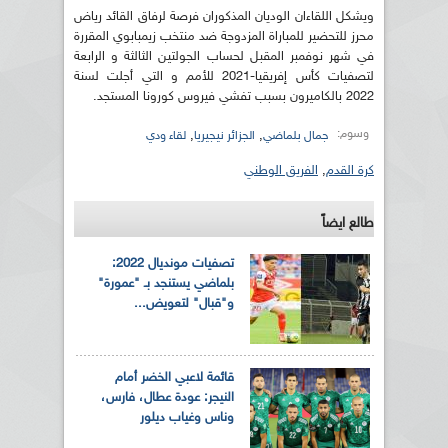
ويشكل اللقاءان الوديان المذكوران فرصة لرفاق القائد رياض
محرز للتحضير للمباراة المزدوجة ضد منتخب زيمبابوي المقررة
في شهر نوفمبر المقبل لحساب الجولتين الثالثة و الرابعة
لتصفيات كأس إفريقيا-2021 للأمم و التي أجلت لسنة
2022 بالكاميرون بسبب تفشي فيروس كورونا المستجد.
وسوم:
,
,
جمال بلماضي
الجزائر نيجيريا
لقاء ودي
كرة القدم
,
الفريق الوطني
طالع ايضاً
تصفيات مونديال 2022:
بلماضي يستنجد بـ "عمورة"
و"قبال" لتعويض...
قائمة لاعبي الخضر أمام
النيجر: عودة عطال، فارس،
وناس وغياب ديلور