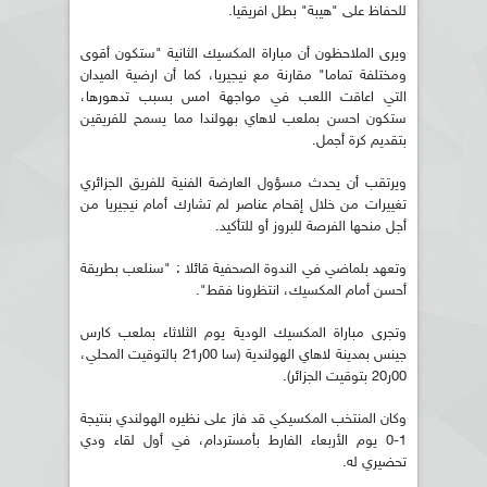
للحفاظ على "هيبة" بطل افريقيا.
ويرى الملاحظون أن مباراة المكسيك الثانية "ستكون أقوى
ومختلفة تماما" مقارنة مع نيجيريا، كما أن ارضية الميدان
التي اعاقت اللعب في مواجهة امس بسبب تدهورها،
ستكون احسن بملعب لاهاي بهولندا مما يسمح للفريقين
بتقديم كرة أجمل.
ويرتقب أن يحدث مسؤول العارضة الفنية للفريق الجزائري
تغييرات من خلال إقحام عناصر لم تشارك أمام نيجيريا من
أجل منحها الفرصة للبروز أو للتأكيد.
وتعهد بلماضي في الندوة الصحفية قائلا : "سنلعب بطريقة
أحسن أمام المكسيك، انتظرونا فقط".
وتجرى مباراة المكسيك الودية يوم الثلاثاء بملعب كارس
جينس بمدينة لاهاي الهولندية (سا 00ر21 بالتوقيت المحلي،
00ر20 بتوقيت الجزائر).
وكان المنتخب المكسيكي قد فاز على نظيره الهولندي بنتيجة
1-0 يوم الأربعاء الفارط بأمستردام، في أول لقاء ودي
تحضيري له.