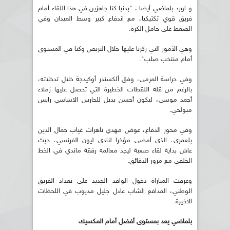
و اورد بلماضي أيضا : "بدنيا كنا جاهزين في هذا اللقاء أمام
فريق قوي تكتيكيا، مع اندفاع كبير وسط الميدان وفي
الضغط على حامل الكرة.
وهي الأمور التي ركزنا عليها خلال التربص وكنا في المستوى
أمام منتخب صلب".
وفي حراسة المرمى، وفق ألكسندر أوكيدجة خلال تدخلاته،
بالرغم من قلة اللقطات الخطيرة التي تحصل عليها زملاء
أحمد موسى، ليكون أحسن بديل للحارس الاساسي رايس
مبولحي.
وفي محور الدفاع، عوض مهدي تاهرات غياب جمال الدين
بلعمري، الذي أمضى مؤخرا لنادي ليون الفرنسي، حيث
عاش بداية لقاء صعبة ليجد معالمه رفقة ماندي في الخط
الخلفي مع مرور الدقائق.
وعرفت المباراة دخول الوافد الجديد على تعداد الفريق
الوطني، المدافع الشاب عادل جليل مديوب في اللحظات
الاخيرة.
بلماضي يعد بمستوى أفضل أمام المكسيك