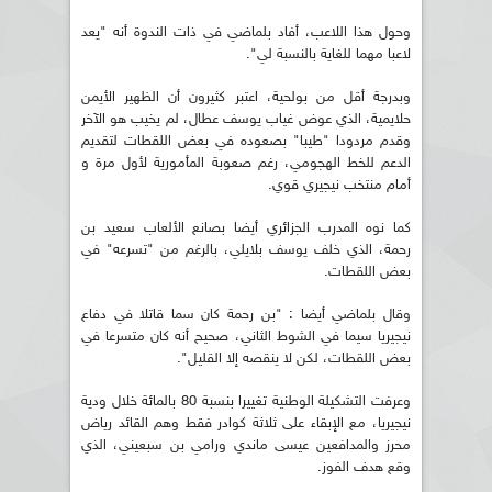
وحول هذا اللاعب، أفاد بلماضي في ذات الندوة أنه "يعد
لاعبا مهما للغاية بالنسبة لي".
وبدرجة أقل من بولحية، اعتبر كثيرون أن الظهير الأيمن
حلايمية، الذي عوض غياب يوسف عطال، لم يخيب هو الآخر
وقدم مردودا "طيبا" بصعوده في بعض اللقطات لتقديم
الدعم للخط الهجومي، رغم صعوبة المأمورية لأول مرة و
أمام منتخب نيجيري قوي.
كما نوه المدرب الجزائري أيضا بصانع الألعاب سعيد بن
رحمة، الذي خلف يوسف بلايلي، بالرغم من "تسرعه" في
بعض اللقطات.
وقال بلماضي أيضا : "بن رحمة كان سما قاتلا في دفاع
نيجيريا سيما في الشوط الثاني، صحيح أنه كان متسرعا في
بعض اللقطات، لكن لا ينقصه إلا القليل".
وعرفت التشكيلة الوطنية تغييرا بنسبة 80 بالمائة خلال ودية
نيجيريا، مع الإبقاء على ثلاثة كوادر فقط وهم القائد رياض
محرز والمدافعين عيسى ماندي ورامي بن سبعيني، الذي
وقع هدف الفوز.