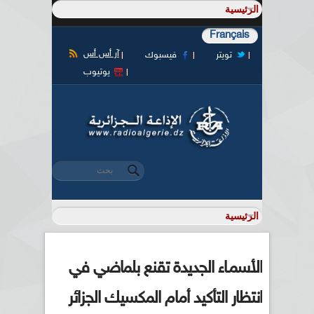
Français
آر أس أس
تويتر
فيسبوك
يوتيوب
‏بحث ‏
استمارة البحث
الأسمـاء الجديدة تقنع بلماضي في
انتظار التأكيد أمام المكسيك الجزائر