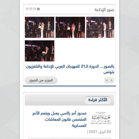
صور الإذاعة
لى أرواح
بالصور... الدورة الـ21 للمهرجان العربي للإذاعة والتلفزيون
بتونس
المزيد من الصور
الأكثر قراءة
صدور أمر رئاسي يعدل ويتمم الأمر
المتضمن قانون المعاشات
العسكرية
20 أبريل 2021 |