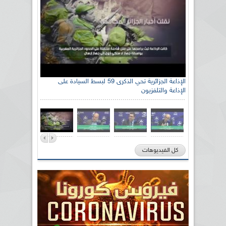
رئيس اللجنة الوطنية الجزائرية للتضامن مع الشعب
الإذاعة الجزائرية تحي الذكرى 59 لبسط السيادة على
الإذاعة والتلفزيون
الصحراوي السيد سعيد العياشي
كل الفيديوهات