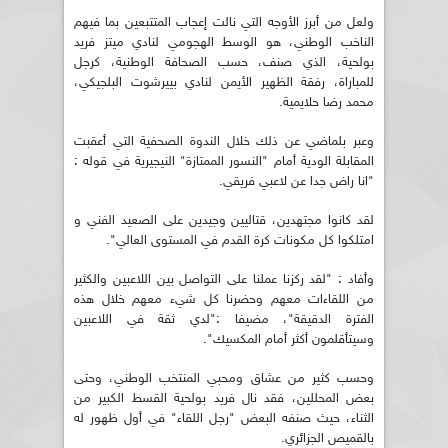
ولعل من أبرز الأوجه التي نالت إعجاب المتتبعين بما فيهم
الناخب الوطني، هو الوسط الهجومي لنادي ميتز فريد
بولحية، الذي صنف، حسب الصحافة الوطنية، كرجل
للمباراة، رفقة الظهير الأيمن لنادي بييرشوت البلجيكي،
محمد رضا حلايمية.
وعبر بلماضي عن ذلك خلال الندوة الصحفية التي أعقبت
المقابلة الودية أمام "النسور الممتازة" النيجيرية في قوله :
"انا راض جدا عن لاعبي فريقي.
لقد كانوا مجتهدين، قتاليين وجيدين على الصعيد الفني و
امتلكوا كل مكونات كرة القدم في المستوى العالي".
وأفاد : "لقد ركزنا عملنا على التواصل بين اللاعبين والكثير
من اللقاءات معهم وحضرنا كل شيء معهم خلال هذه
الفترة الدقيقة"، مضيفا :"لدي ثقة في اللاعبين
وسيتأقلمون أكثر أمام المكسيك".
وحسب كثير من عشاق ومحبي المنتخب الوطني، وحتى
بعض المحللين، فقد نال فريد بولحية القسط الكبير من
الثناء، حيث صنفه البعض "رجل اللقاء" في أول ظهور له
بالقميص الجزائري.