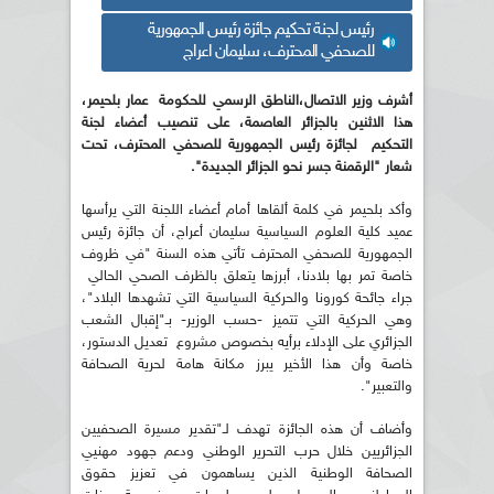
رئيس لجنة تحكيم جائزة رئيس الجمهورية
للصحفي المحترف، سليمان اعراج
أشرف وزير الاتصال،الناطق الرسمي للحكومة عمار بلحيمر،
هذا الاثنين بالجزائر العاصمة، على تنصيب أعضاء لجنة
التحكيم لجائزة رئيس الجمهورية للصحفي المحترف، تحت
شعار "الرقمنة جسر نحو الجزائر الجديدة".
وأكد بلحيمر في كلمة ألقاها أمام أعضاء اللجنة التي يرأسها
عميد كلية العلوم السياسية سليمان أعراج، أن جائزة رئيس
الجمهورية للصحفي المحترف تأتي هذه السنة "في ظروف
خاصة تمر بها بلادنا، أبرزها يتعلق بالظرف الصحي الحالي
جراء جائحة كورونا والحركية السياسية التي تشهدها البلاد"،
وهي الحركية التي تتميز -حسب الوزير- بـ"إقبال الشعب
الجزائري على الإدلاء برأيه بخصوص مشروع تعديل الدستور،
خاصة وأن هذا الأخير يبرز مكانة هامة لحرية الصحافة
والتعبير".
وأضاف أن هذه الجائزة تهدف لـ"تقدير مسيرة الصحفيين
الجزائريين خلال حرب التحرير الوطني ودعم جهود مهنيي
الصحافة الوطنية الذين يساهمون في تعزيز حقوق