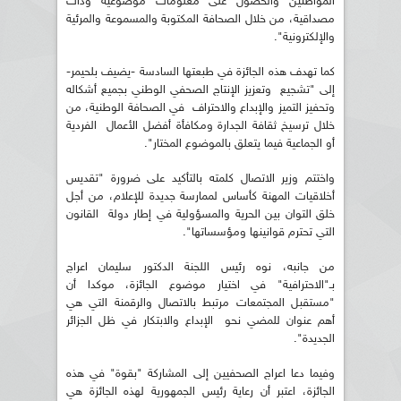
المواطنين والحصول على معلومات موضوعية وذات
مصداقية، من خلال الصحافة المكتوبة والمسموعة والمرئية
والإلكترونية".
كما تهدف هذه الجائزة في طبعتها السادسة -يضيف بلحيمر-
إلى "تشجيع وتعزيز الإنتاج الصحفي الوطني بجميع أشكاله
وتحفيز التميز والإبداع والاحتراف في الصحافة الوطنية، من
خلال ترسيخ ثقافة الجدارة ومكافأة أفضل الأعمال الفردية
أو الجماعية فيما يتعلق بالموضوع المختار".
واختتم وزير الاتصال كلمته بالتأكيد على ضرورة "تقديس
أخلاقيات المهنة كأساس لممارسة جديدة للإعلام، من أجل
خلق التوان بين الحرية والمسؤولية في إطار دولة القانون
التي تحترم قوانينها ومؤسساتها".
من جانبه، نوه رئيس اللجنة الدكتور سليمان اعراج
بـ"الاحترافية" في اختيار موضوع الجائزة، موكدا أن
"مستقبل المجتمعات مرتبط بالاتصال والرقمنة التي هي
أهم عنوان للمضي نحو الإبداع والابتكار في ظل الجزائر
الجديدة".
وفيما دعا اعراج الصحفيين إلى المشاركة "بقوة" في هذه
الجائزة، اعتبر أن رعاية رئيس الجمهورية لهذه الجائزة هي