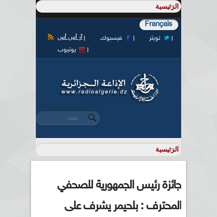
Français
آر أس أس
تويتر
فيسبوك
يوتيوب
‏بحث ‏
استمارة البحث
جائزة رئيس الجمهورية للصحفي
المحترف : بلحيمر يشرف على