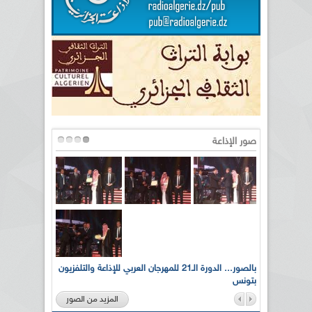
صور الإذاعة
لى أرواح
بالصور... الدورة الـ21 للمهرجان العربي للإذاعة والتلفزيون
بتونس
المزيد من الصور