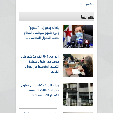
مجتمع
طالع ايضاً
بلعابد يدعو إلى "تسريع"
وتيرة تلقيح موظفي القطاع
تحسبا للدخول المدرسي...
أزيد من 641 ألف مترشح على
موعد مع امتحان شهادة
التعليم المتوسط في جوان
القادم
وزارة التربية تكشف عن جداول
سير الامتحانات الرسمية
للأطوار التعليمية الثلاثة