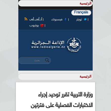
Français
آر أس أس
تويتر
فيسبوك
يوتيوب
‏بحث ‏
استمارة البحث
وزارة التربية تقرر توحيد إجراء
الاختبارات الفصلية على فترتين