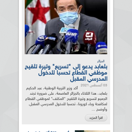
الجزائر
بلعابد يدعو إلى "تسريع" وتيرة تلقيح
موظفي القطاع تحسبا للدخول
المدرسي المقبل
03 أغسطس 2021
أكد وزير التربية الوطنية، عبد الحكيم
بلعابد، هذا الثلاثاء بالجزائر العاصمة، على ضرورة تجند
الجميع لتسريع وتيرة التلقيح "المكثف" لموظفي القطاع
لمكافحة وباء كورونا، تحسبا للدخول المدرسي المقبل.
وأوضح ...
اقرأ المزيد