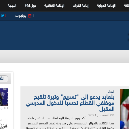
الثة
الإذاعة الدولية
إذاعة القرآن
الإذاعة الثقافية
جيل FM
البهجة
يوتيوب
الأ
الجزائر
بلعابد يدعو إلى "تسريع" وتيرة تلقيح
موظفي القطاع تحسبا للدخول المدرسي
المقبل
01 يونيو 2021 |
03 أغسطس 2021
أكد وزير التربية الوطنية، عبد الحكيم بلعابد،
هذا الثلاثاء بالجزائر العاصمة، على ضرورة تجند الجميع لتسريع
وتيرة التلقيح "المكثف" لموظفي القطاع لمكافحة وباء كورونا،