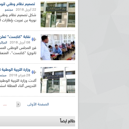
تصميم نظام وطني لتوحيد و
22 أبريل 2018
مجتمع
شكل تصميم نظام وطني لتوح
نورية بن غبريت بإطارات ال
نقابة "كنابست" تعلن 
08 أبريل 2018
الجزائر
قرر المجلس الوطني المست
ثانوي) "كنابست"، المنعق
وزارة التربية الوطنية 
28 فبراير 2018
مجتم
أكدت وزارة التربية الوطني
التدريس أثناء العطلة است
الصفحات
الصفحة الأولى
…
طالع ايضاً