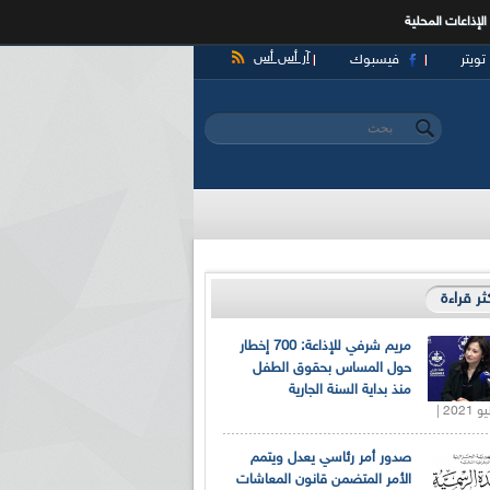
الإذاعات المحلية
آر أس أس
تويتر
فيسبوك
‏بحث ‏
استمارة البحث
كثر قراءة
مريم شرفي للإذاعة: 700 إخطار
حول المساس بحقوق الطفل
منذ بداية السنة الجارية
صدور أمر رئاسي يعدل ويتمم
الأمر المتضمن قانون المعاشات