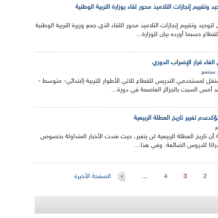
تقييم إنجازات التلاميذ محور لقاء بوزارة التربية الوطنية
يد وتقييم إنجازات التلاميذ محور اللقاء الذي جمع وزيرة التربية الوطنية
قطاع حسبما أورده بيان للوزارة...
الغاء قرار الإضراب الدوري
,
مجتمع
قل لمستخدمي التدريس للقطاع ثلاثي الأطوار للتربية (ابتدائي- متوسط -
د أمس السبت بالجزائر العاصمة في دورة...
تؤكدعدم تغيير تاريخ العطلة الربيعية
ع
ة أن تاريخ العطلة الربيعية لن يتغير، حيث فندت الأخبار المتداولة بخصوص
دراكا للدروس الضائعة. وفي هذا...
2
3
4
…
الصفحة الأخيرة