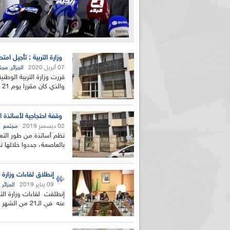
وزارة التربية : تأجيل ا
07 أبريل 2020
,
الجزائر
مجت
والذي كان مقررا يوم 21 أفريل الجاري إلى فترة ستحدد لاحقا,...
وقفة احتجاجية لأساتذة ال
02 ديسمبر 2019
مجتمع
نظم أساتذة من طور التعليم
بالعاصمة، جددوا خلالها ت
إنطلاق لقاءات وزارة التربية ب
09 يناير 2019
الجزائر
عنه في الـ21 من الشهر الجاري . اللقاء الأول الذي ...