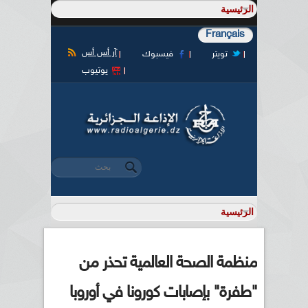
Français
آر أس أس
تويتر
فيسبوك
يوتيوب
‏بحث ‏
استمارة البحث
منظمة الصحة العالمية تحذر من
"طفرة" بإصابات كورونا في أوروبا