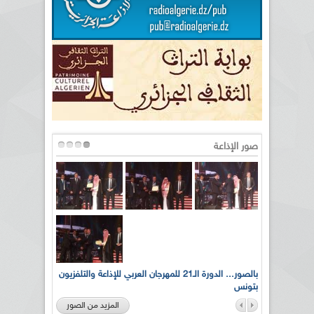
صور الإذاعة
لى أرواح
بالصور... الدورة الـ21 للمهرجان العربي للإذاعة والتلفزيون
بتونس
المزيد من الصور