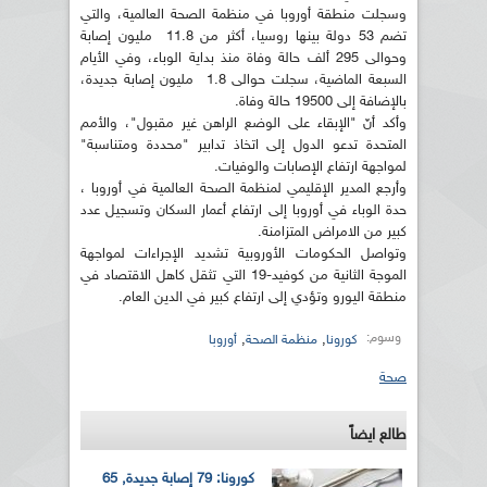
وسجلت منطقة أوروبا في منظمة الصحة العالمية، والتي
تضم 53 دولة بينها روسيا، أكثر من 11.8 مليون إصابة
وحوالى 295 ألف حالة وفاة منذ بداية الوباء، وفي الأيام
السبعة الماضية، سجلت حوالى 1.8 مليون إصابة جديدة،
بالإضافة إلى 19500 حالة وفاة.
وأكد أنّ "الإبقاء على الوضع الراهن غير مقبول"، والأمم
المتحدة تدعو الدول إلى اتخاذ تدابير "محددة ومتناسبة"
لمواجهة ارتفاع الإصابات والوفيات.
وأرجع المدير الإقليمي لمنظمة الصحة العالمية في أوروبا ،
حدة الوباء في أوروبا إلى ارتفاع أعمار السكان وتسجيل عدد
كبير من الامراض المتزامنة.
وتواصل الحكومات الأوروبية تشديد الإجراءات لمواجهة
الموجة الثانية من كوفيد-19 التي تثقل كاهل الاقتصاد في
منطقة اليورو وتؤدي إلى ارتفاع كبير في الدين العام.
وسوم:
,
,
كورونا
منظمة الصحة
أوروبا
صحة
طالع ايضاً
كورونا: 79 إصابة جديدة, 65