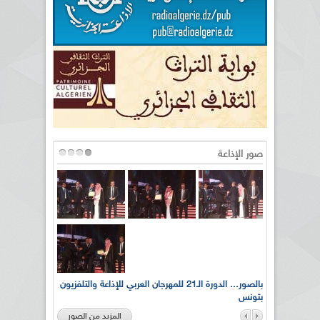
صور الإذاعة
لى أرواح
بالصور... الدورة الـ21 للمهرجان العربي للإذاعة والتلفزيون
بتونس
المزيد من الصور