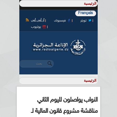
Français
آر أس أس
تويتر
فيسبوك
يوتيوب
‏بحث ‏
استمارة البحث
النواب يواصلون لليوم الثاني
مناقشة مشروع قانون المالية لـ