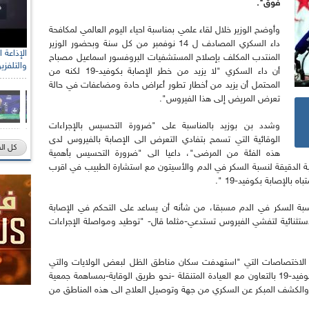
فوق".
وأوضح الوزير خلال لقاء علمي بمناسبة احياء اليوم العالمي لمكافحة
داء السكري المصادف ل 14 نوفمبر من كل سنة وبحضور الوزير
المنتدب المكلف بإصلاح المستشفيات البروفسور اسماعيل مصباح
والتلفزي
أن داء السكري "لا يزيد من خطر الإصابة بكوفيد-19 لكنه من
المحتمل أن يزيد من أخطار تطور أعراض حادة ومضاعفات في حالة
تعرض المريض إلى هذا الفيروس".
وشدد بن بوزيد بالمناسبة على "ضرورة التحسيس بالإجراءات
الوقائية التي تسمح بتفادي التعرض الى الإصابة بالفيروس لدى
كل ال
هذه الفئة من المرضى"، داعيا الى "ضرورة التحسيس بأهمية
قبة الدقيقة لنسبة السكر في الدم والأسيتون مع استشارة الطبيب في اقرب
بالإصابة بكوفيد-19 ".
 نسبة السكر في الدم مسبقا، من شأنه أن يساعد على التحكم في الإصابة
لة الاستثنائية لتفشي الفيروس تستدعي-مثلما قال- "توطيد ومواصلة الإجراءات
ة الاختصاصات التي "استهدفت سكان مناطق الظل لبعض الولايات والتي
شهدت انقطاعا للرعاية الصحية بسبب تفشي وباء كوفيد-19 بالتعاون مع العيادة المتنقلة -نحو طريق الوقاية-بمساهمة جمعية
 والكشف المبكر عن السكري من جهة وتوصيل العلاج الى هذه المناطق من