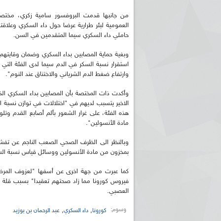
من جانبها قدمت البروفسور سامية زكري، مختصة 
حاملي داء السكري سيما المتقدمين في السن.
وبغية حماية المصابين بداء السكري وضمان وقايته
استقرار نسبة السكر في الدم سيما لدى الفئة الت
وارتفاع ضغط الدم الشرياني والاختناق عند النوم".
وأكدت ذات المختصة بأن المصابين بداء السكري ال
الاخير يتسبب لديهم في "اختلالات في توازن نسبة 
هذه الفئة، على غرار الشعور بألم أصابع القدم وتلو
مادة الأنسولين".
وبالنظر الى الظرف الصحي الصعب الناجم عن تفش
بمخزون من مادة الأنسولين ووسائل قياس نسبة السكر
كما عبرت من جهة اخرى عن أسفها "لعزوف المرض
فيروس كورونا مما زاد صحتهم تعقيدا" بسبب قلة الحرك
العصبي.
وسوم:
,
,
كورونا
داء السكري
عبد الرحمان بن بوزيد