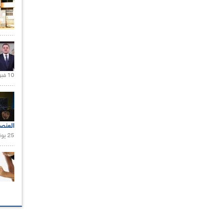
10 فبراير 2021 |
العنص
25 يونيو 2021 |