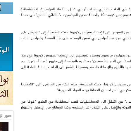
في الطب الداخلي بعيادة أرزقي كحال التابعة للمؤسسة الاستشفائية
العمومية لبئر طرارية عرضا حول داء السكري وعلاقته بفيروس كوفيد-19 واصفة هذين المرضين ب"بالثنائي الخطير"على صحة
م من التعرض الى الإصابة بفيروس كورونا دعت المختصة إلى "الحرص على
ي تعاني من عدة أمراض في نفس الوقت، على غرار السمنة وامراض القلب
ذين يجهلون مرضهم وبمجرد تعرضهم الى الإصابة بفيروس كورونا فإن هذا
السكر في الدم والأسيتون"، مشيرة بالمناسبة إلى ظهور "عدة أعراض" لدى
ينها بالأزرق والإصابة بالصم وسقوط الشعر الى الجانب الحاجة الملحة الى
ي فيروس كورونا، دعت المختصة، هذه الفئة من المرضى الى "الاحتفاظ
 في الدم لضمان الحماية بهذه المواد الضرورية".
ى" عن التنقل الى المستشفيات قصد الاستفادة من العلاج "خوفا من
ة والإقبال على التغذية غير السليمة وكذا المعاناة من الإرهاق والانهيار
صور الإ