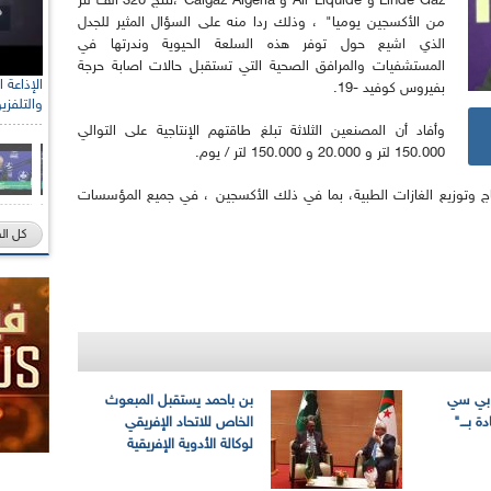
Linde Gaz و Air Liquide و Calgaz Algeria ،تنتج 320 ألف لتر
من الأكسجين يوميا" ، وذلك ردا منه على السؤال المثير للجدل
الذي اشيع حول توفر هذه السلعة الحيوية وندرتها في
المستشفيات والمرافق الصحية التي تستقبل حالات اصابة حرجة
بفيروس كوفيد -19.
والتلفزي
وأفاد أن المصنعين الثلاثة تبلغ طاقتهم الإنتاجية على التوالي
150.000 لتر و 20.000 و 150.000 لتر / يوم.
نتاج وتوزيع الغازات الطبية، بما في ذلك الأكسجين ، في جميع المؤسسات
كل ال
"بي سي
بن باحمد يستقبل المبعوث
 بـــ"
الخاص للاتحاد الإفريقي
لوكالة الأدوية الإفريقية