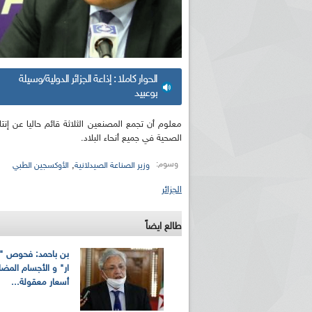
الحوار كاملا : إذاعة الجزائر الدولية/وسيلة
بوعبيد
معلوم أن تجمع المصنعين الثلاثة قائم حاليا عن إ
الصحية في جميع أنحاء البلاد.
وسوم:
,
وزير الصناعة الصيدلانية
الأوكسجين الطبي
الجزائر
طالع ايضاً
بن باحمد: فحوص 
ار" و الأجسام المضادة
أسعار معقولة...