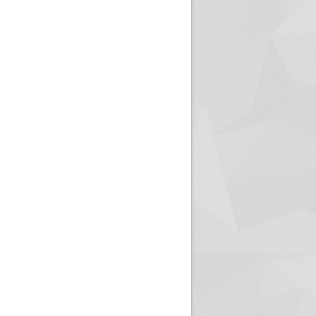
ريم الإذاعة الجزائرية للرياضيين البارالمبيين المتوجين
بالصور... اللقاء الوطني لمديري الإذ
اليات في طوكيو
حول مرافقة وتغطية الإنتخابات المحلية لـ27 نوفمب