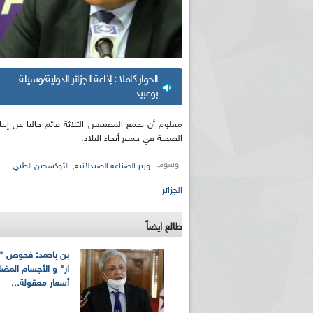
الحوار كاملا : إذاعة الجزائر الدولية/وسيلة
بوعبيد
معلوم أن تجمع المصنعين الثلاثة قائم حاليا عن إ
الصحية في جميع أنحاء البلاد.
وسوم:
,
وزير الصناعة الصيدلانية
الأوكسجين الطبي
الجزائر
طالع ايضاً
بن باحمد: فحوص 
ار" و الأجسام المضادة
أسعار معقولة...