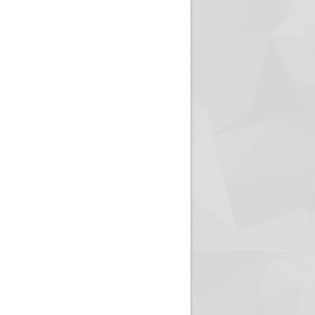
ريم الإذاعة الجزائرية للرياضيين البارالمبيين المتوجين
بالصور... اللقاء الوطني لمديري الإذ
اليات في طوكيو
حول مرافقة وتغطية الإنتخابات المحلية لـ27 نوفمب