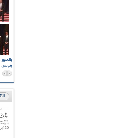
اعات الوطنية والجهوية
الإذاعة الجزائرية تقف دقيقة صمت ترحما على أرواح شهداء
ر 2021
17 أكتوبر 1961
بتونس
الأ
20 أبريل 2021 |