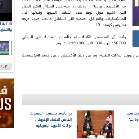
Linde Gaz و Air Liquide و Calgaz Algeria ،تنتج 320 ألف لتر
من الأكسجين يوميا" ، وذلك ردا منه على السؤال المثير للجدل
الذي اشيع حول توفر هذه السلعة الحيوية وندرتها في
المستشفيات والمرافق الصحية التي تستقبل حالات اصابة حرجة
بفيروس كوفيد -19.
والتلفزي
وأفاد أن المصنعين الثلاثة تبلغ طاقتهم الإنتاجية على التوالي
150.000 لتر و 20.000 و 150.000 لتر / يوم.
نتاج وتوزيع الغازات الطبية، بما في ذلك الأكسجين ، في جميع المؤسسات
كل ال
"بي سي
بن باحمد يستقبل المبعوث
 بـــ"
الخاص للاتحاد الإفريقي
لوكالة الأدوية الإفريقية