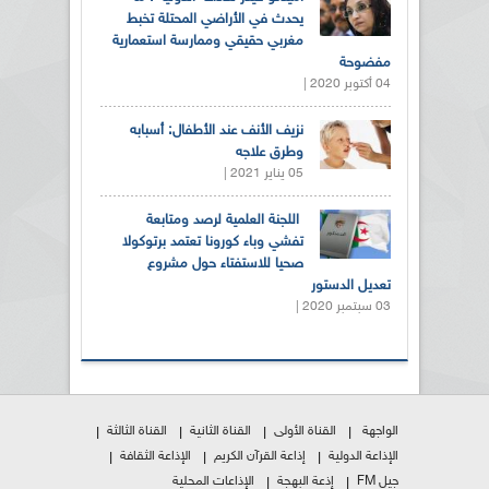
يحدث في الأراضي المحتلة تخبط
مغربي حقيقي وممارسة استعمارية
مفضوحة
04 أكتوبر 2020 |
نزيف الأنف عند الأطفال: أسبابه
وطرق علاجه
05 يناير 2021 |
اللجنة العلمية لرصد ومتابعة
تفشي وباء كورونا تعتمد برتوكولا
صحيا للاستفتاء حول مشروع
تعديل الدستور
03 سبتمبر 2020 |
الواجهة
القناة الأولى
القناة الثانية
القناة الثالثة
الإذاعة الدولية
إذاعة القرآن الكريم
الإذاعة الثقافة
جيل FM
إذعة البهجة
الإذاعات المحلية