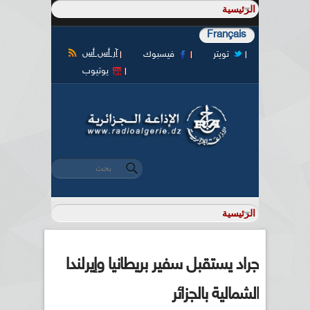
Français
آر أس أس
تويتر
فيسبوك
يوتيوب
‏بحث ‏
استمارة البحث
جراد يستقبل سفير بريطانيا وإيرلندا
الشمالية بالجزائر