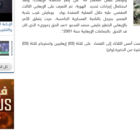
وأوضح نفس المصدر أنه "في إطار مكافحة الإرهاب، وبعد
استكمال إجراءات تحديد الهوية، تم التعرف على الإرهابي الثالث
المقضي عليه خلال العملية المنفذة بواد بوعايش قرب بلدية
العنصر بجيجل بالناحية العسكرية الخامسة، حيث يتعلق الأمر
بالإرهابي الخطير خليفي محمد المدعو +عبد الحق زموري+ الذي كان
والتلفزي
قد التحق بالجماعات الإرهابية سنة 2001".
للتذكير فإن هذه العملية التي لا تزال متواصلةي أفضت أمس الثلاثاء إلى القضاء على ثلاثة (03) إرهابيين واسترجاع ثلاثة (03)
 من الذخيرة.(واج)
كل ال