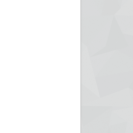
ريم الإذاعة الجزائرية للرياضيين البارالمبيين المتوجين
بالصور... اللقاء الوطني لمديري الإذ
اليات في طوكيو
حول مرافقة وتغطية الإنتخابات المحلية لـ27 نوفمب