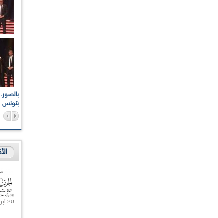
اعات الوطنية والجهوية
الإذاعة الجزائرية تقف دقيقة صمت ترحما على أرواح شهداء
ر 2021
17 أكتوبر 1961
بتونس
الأ
20 أبريل 2021 |