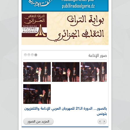
صور الإذاعة
لى أرواح
بالصور... الدورة الـ21 للمهرجان العربي للإذاعة والتلفزيون
بتونس
المزيد من الصور