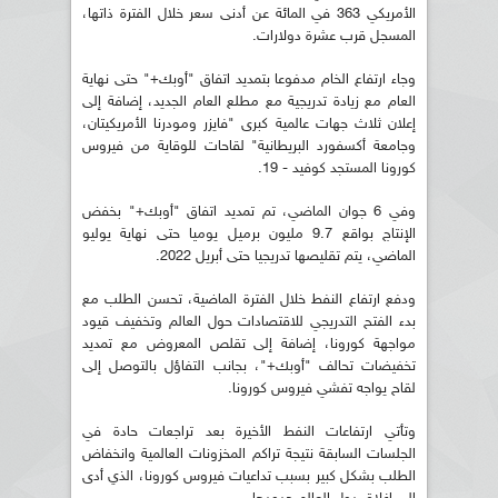
الأمريكي 363 في المائة عن أدنى سعر خلال الفترة ذاتها،
المسجل قرب عشرة دولارات.
وجاء ارتفاع الخام مدفوعا بتمديد اتفاق "أوبك+" حتى نهاية
العام مع زيادة تدريجية مع مطلع العام الجديد، إضافة إلى
إعلان ثلاث جهات عالمية كبرى "فايزر ومودرنا الأمريكيتان،
وجامعة أكسفورد البريطانية" لقاحات للوقاية من فيروس
كورونا المستجد كوفيد - 19.
وفي 6 جوان الماضي، تم تمديد اتفاق "أوبك+" بخفض
الإنتاج بواقع 9.7 مليون برميل يوميا حتى نهاية يوليو
الماضي، يتم تقليصها تدريجيا حتى أبريل 2022.
ودفع ارتفاع النفط خلال الفترة الماضية، تحسن الطلب مع
بدء الفتح التدريجي للاقتصادات حول العالم وتخفيف قيود
مواجهة كورونا، إضافة إلى تقلص المعروض مع تمديد
تخفيضات تحالف "أوبك+"، بجانب التفاؤل بالتوصل إلى
لقاح يواجه تفشي فيروس كورونا.
وتأتي ارتفاعات النفط الأخيرة بعد تراجعات حادة في
الجلسات السابقة نتيجة تراكم المخزونات العالمية وانخفاض
الطلب بشكل كبير بسبب تداعيات فيروس كورونا، الذي أدى