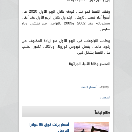
إلى إغلاق دول العالم حدودها.
وفقد النفط نحو ثلثي قيمته خلال الربع الأول 2020 في
أسوأ أداء فصلي تاريخي، ليتداول خلال الربع الأول عند أدنى
مستوياته منذ 2002 و2003 بالتزامن مع تفشي وباء
سارس.
وجاءت التراجعات في الربع الأول مع زيادة المخاوف من
ركود عالمي بفعل فيروس كورونا، وبالتالي تضرر الطلب
على النفط بشكل كبير.
المصدر:وكالة الأنباء الجزائرية
وسوم:
أسعار النفط
اقتصاد
طالع ايضاً
أسعار برنت فوق 85 دولارا
للبرميل