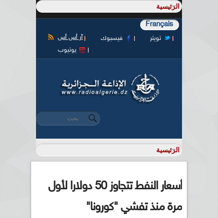
Français
آر أس أس
تويتر
فيسبوك
يوتيوب
‏بحث ‏
استمارة البحث
أسعار النفط تتجاوز 50 دولارا لأول
مرة منذ تفشي "كورونا"