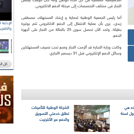
التحسيسية مستمرة في كل أنحاء الوطن وأنه حان الوقت لينتقل
التجار في مختلف التخصصات إلى مرحلة الدفع الالكتروني.
أما رئيس الجمعية الوطنية لحماية و إرشاد المستهلك مصطفى
زبدي، يرى بأن عملية الانتقال إلى الدفع الالكتروني تتم بوتيرة
والتلفزي
بطيئة، ولحد الأن تحصل سوى 25 بالمائة من التجار على أجهزة
الدفع.
وكانت وزارة التجارة قد ألزمت التجار وضع تحت تصرف المستهلكين
وسائل الدفع الإلكتروني قبل 31 ديسمبر االجاري
كل ال
هذه هي
الشركة الوطنية للتأمينات
ول لسنة
تطلق خدمتي التسويق
والدفع عبر الأنترنيت