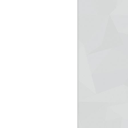
ريم الإذاعة الجزائرية للرياضيين البارالمبيين المتوجين
بالصور... اللقاء الوطني لمديري الإذ
اليات في طوكيو
حول مرافقة وتغطية الإنتخابات المحلية لـ27 نوفمب