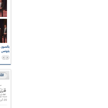
اعات الوطنية والجهوية
الإذاعة الجزائرية تقف دقيقة صمت ترحما على أرواح شهداء
ر 2021
17 أكتوبر 1961
بتونس
الأ
20 أبريل 2021 |