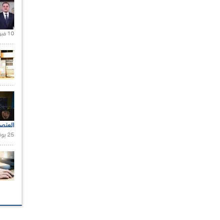
10 فبراير 2021 |
العنص
25 يونيو 2021 |