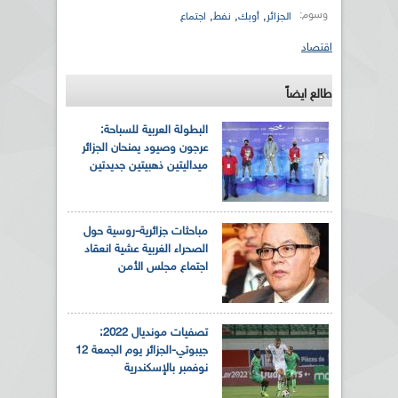
وسوم:
,
,
,
الجزائر
أوبك
نفط
اجتماع
اقتصاد
طالع ايضاً
البطولة العربية للسباحة:
عرجون وصيود يمنحان الجزائر
ميداليتين ذهبيتين جديدتين
مباحثات جزائرية-روسية حول
الصحراء الغربية عشية انعقاد
اجتماع مجلس الأمن
تصفيات مونديال 2022:
جيبوتي-الجزائر يوم الجمعة 12
نوفمبر بالإسكندرية