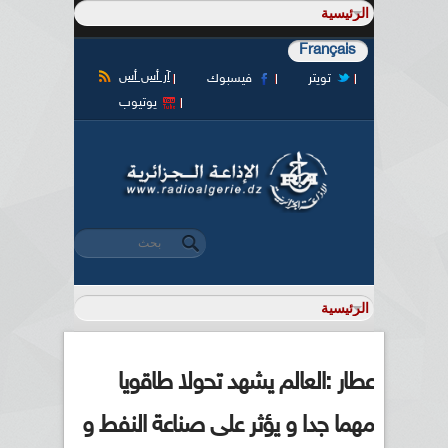
Français
آر أس أس
تويتر
فيسبوك
يوتيوب
‏بحث ‏
استمارة البحث
عطار :العالم يشهد تحولا طاقويا
مهما جدا و يؤثر على صناعة النفط و