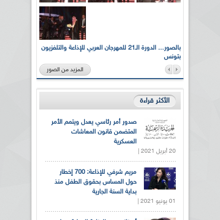
لى أرواح
بالصور... الدورة الـ21 للمهرجان العربي للإذاعة والتلفزيون
بتونس
المزيد من الصور
الأكثر قراءة
صدور أمر رئاسي يعدل ويتمم الأمر
المتضمن قانون المعاشات
العسكرية
20 أبريل 2021 |
مريم شرفي للإذاعة: 700 إخطار
حول المساس بحقوق الطفل منذ
بداية السنة الجارية
01 يونيو 2021 |