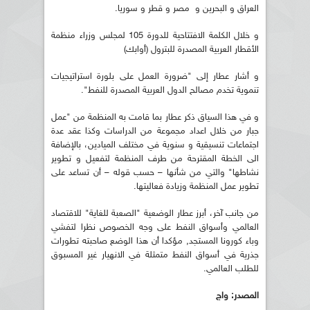
العراق و البحرين و مصر و قطر و سوريا.
و خلال الكلمة الافتتاحية للدورة 105 لمجلس وزراء منظمة
الأقطار العربية المصدرة للبترول (أوابك)
و أشار عطار إلى "ضرورة العمل على بلورة استراتيجيات
تنموية تخدم مصالح الدول العربية المصدرة للنفط".
و في هذا السياق ذكر عطار بما قامت به المنظمة من "عمل
جبار من خلال اعداد مجموعة من الدراسات وكذا عقد عدة
اجتماعات تنسيقية و سنوية في مختلف الميادين، بالإضافة
الى الخطة المقترحة من طرف المنظمة لتفعيل و تطوير
نشاطها" والتي من شأنها – حسب قوله – أن تساعد على
تطوير عمل المنظمة وزيادة فعاليتها.
من جانب آخر، أبرز عطار الوضعية "الصعبة للغاية" للاقتصاد
العالمي وأسواق النفط على وجه الخصوص نظرا لتفشي
وباء كورونا المستجد, مؤكدا أن هذا الوضع صاحبته تطورات
جذرية في أسواق النفط متمثلة في الانهيار غير المسبوق
للطلب العالمي.
المصدر: واج