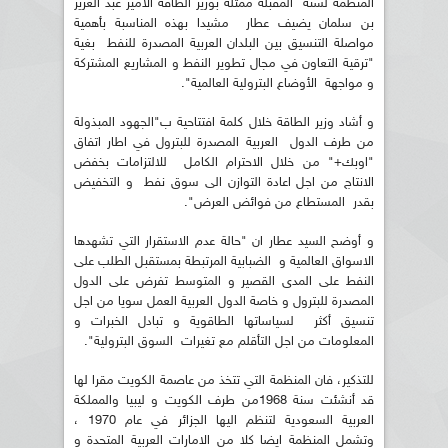
المنظمة لسنة المقبلة ممثلة بوزير الطاقة الامير عبد العزيز
بن سلمان يضيف عطار مشيدا بهذه المناسبة بأهمية
مواصلة التنسيق بين البلدان العربية المصدرة للنفط بغية
"ترقية التعاون في مجال تطوير النفط و المشاريع المشتركة
و مواجهة الأوضاع البترولية العالمية".
و أشاد وزير الطاقة خلال كلمة افتتاحية ب"الجهود المبذولة
من طرف الدول العربية المصدرة للبترول في اطار اتفاق
"اوبك+" من خلال الاحترام الكامل للالتزامات بخفض
الانتاج من اجل اعادة التوازن الى سوق نفط و التخفيض
بقدر المستطاع من فوائض العرض".
و أوضح السيد عطار ان "حالة عدم الاستقرار التي تشهدها
الاسواق العالمية و الضبابية المرتبطة بمستقبل الطلب على
النفط على المدى القصير و المتوسط تفرض على الدول
المصدرة للبترول و خاصة الدول العربية العمل سويا من اجل
تنسيق أكثر لسياساتها الطاقوية و تبادل الخبرات و
المعلومات من اجل التأقلم مع تغيرات السوق البترولية".
للتذكير، فان المنظمة التي تتخذ من عاصمة الكويت مقرا لها
قد أنشئت سنة 1968من طرف الكويت و ليبيا والمملكة
العربية السعودية لتنظم اليها الجزائر في عام 1970 ،
وتشمل المنظمة ايضا كلا من الامارات العربية المتحدة و