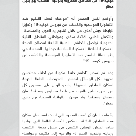
كوفيد-19 في المناطق المعزولة بالولاية المنتدبة برج باجي
مختار.
وأوضح نفس المصدر أنه "مواصلة لحملة التلقيح ضد
الأنفلونزا الموسمية والكشف عن فيروس كوفيد-19 وتعزيزا
للرابطة جيش-أمةي من خلال تقديم يد العون والمساعدة
والتكفل الطبي لفائدة سكان ومواطني المناطق النائية
الحدودية تواصل الأطقم الطبية التابعة لمصالح الصحة
العسكرية للناحية العسكرية السادسة خرجاتها الميدانية في
إطار حملة التلقيح ضد الأنفلونزا الموسمية والكشف عن
فيروس كوفيد-19".
وقد تم تسخير "أطقم طبية مكونة من أطباء مختصين
مجهزة بكل الوسائل لتقديم الفحوصات الطبية اللازمة
لسكان المناطق المعزولة والبدو الرحل على مستوى كل
من تين تاملين بالقرب من بلدية تيمياوين ومنطقة عبان
رمضان ومنطقة واد قودن بالولاية المنتدبة برج باجي
مختار".
وأضاف البيان أن "هذه المبادرة التي لقيت استحسان سكان
هذه المناطق النائية، تعكس الأهمية البالغة التي توليها
قيادة الجيش الوطني الشعبي في سبيل خدمة الشعب
ورعايته وتقديم الدعم له والرامية إلى تكثيف ومواصلة