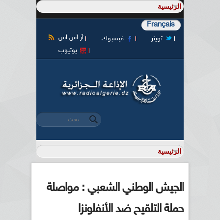
Français
آر أس أس
تويتر
فيسبوك
يوتيوب
‏بحث ‏
استمارة البحث
الجيش الوطني الشعبي : مواصلة
حملة التلقيح ضد الأنفلونزا