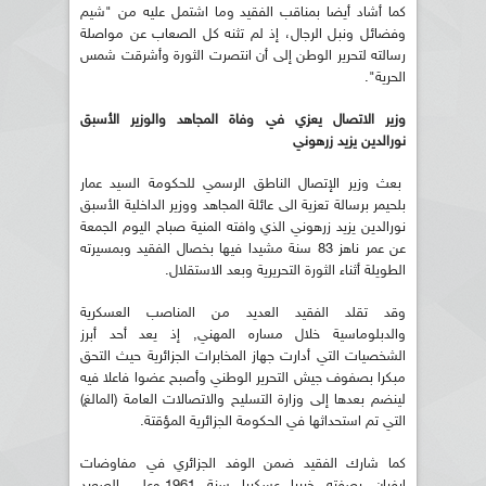
كما أشاد أيضا بمناقب الفقيد وما اشتمل عليه من "شيم
وفضائل ونبل الرجال، إذ لم تثنه كل الصعاب عن مواصلة
رسالته لتحرير الوطن إلى أن انتصرت الثورة وأشرقت شمس
الحرية".
وزير الاتصال يعزي في وفاة المجاهد والوزير الأسبق
نورالدين يزيد زرهوني
بعث وزير الإتصال الناطق الرسمي للحكومة السيد عمار
بلحيمر برسالة تعزية الى عائلة المجاهد ووزير الداخلية الأسبق
نورالدين يزيد زرهوني الذي وافته المنية صباح اليوم الجمعة
عن عمر ناهز 83 سنة مشيدا فيها بخصال الفقيد وبمسيرته
الطويلة أثناء الثورة التحريرية وبعد الاستقلال.
وقد تقلد الفقيد العديد من المناصب العسكرية
والدبلوماسية خلال مساره المهني, إذ يعد أحد أبرز
الشخصيات التي أدارت جهاز المخابرات الجزائرية حيث التحق
مبكرا بصفوف جيش التحرير الوطني وأصبح عضوا فاعلا فيه
لينضم بعدها إلى وزارة التسليح والاتصالات العامة (المالغ)
التي تم استحداثها في الحكومة الجزائرية المؤقتة.
كما شارك الفقيد ضمن الوفد الجزائري في مفاوضات
إيفيان بصفته خبيرا عسكريا سنة 1961.وعلى الصعيد