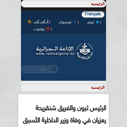
Français
آر أس أس
تويتر
فيسبوك
يوتيوب
‏بحث ‏
استمارة البحث
الرئيس تبون والفريق شنقريحة
يعزيان في وفاة وزير الداخلية الأسبق