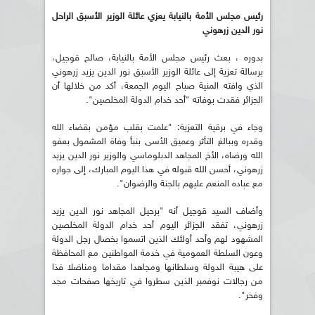
رئيس مجلس الأمة بالنيابة يعزي عائلة الوزير الأسبق الراحل
نور الدين زرهوني
بدوره ، بعث رئيس مجلس الأمة بالنيابة، صالح قوجيل،
برسالة تعزية إلى عائلة الوزير الأسبق نور الدين يزيد زرهوني
الذي وافته المنية صباح اليوم الجمعة، أكد من خلالها أن
الجزائر فقدت بوفاته "أحد خدام الدولة المخلصين".
وجاء في برقية التعزية: "علمت بقلب مؤمن بقضاء الله
وقدره وببالغ التأثر وعميق الأسى بنبأ وفاة المشمول بعفو
الله ورضاه، الأخ المجاهد الدبلوماسي والوزير نور الدين يزيد
زرهوني، أحسن الله قبوله في هذا اليوم المبارك، إلى جواره
مع عباده المنعم عليهم بالجنة والرضوان".
وأضاف السيد قوجيل أنه "برحيل المجاهد نور الدين يزيد
زرهوني، تفقد الجزائر اليوم أحد خدام الدولة المخلصين
المشهود لهم وأحد أولئك الذين اتسموا بخصال رجل الدولة
وعون السلطة العمومية في خدمة المواطنين مع المحافظة
على هيبة الدولة وسلطانها ومجاهدا مقداما ومناضلا فذا
من رجالات نوفمبر الذين سطروا في تاريخها صفحات مجد
وفخر".