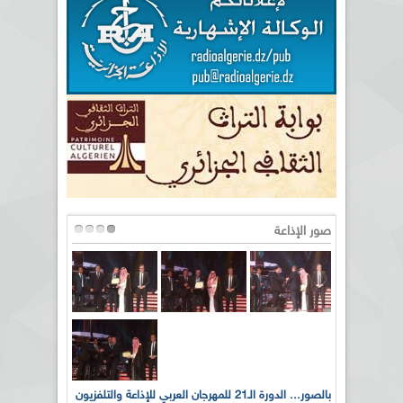
صور الإذاعة
لى أرواح
بالصور... الدورة الـ21 للمهرجان العربي للإذاعة والتلفزيون