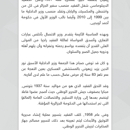
الديبلوماسي شغل الفقيد منصب سفير الجزائر في كل من
واشنطن والمكسيك واليابان.وتقلد منصب وزير الداخلية ما
بين 1999 إلى 2010 وأيضا نائب الوزير الأول في حكومة
أحمد أويحيى.
وبهذه المناسبة الأليمة يتقدم وزير الاتصال بأخلص عبارات
التعازي وأصدق المواساة لعائلة الفقيد راجيا من المولى
العلي القدير أن يتغمده بواسع رحمته وغفرانه وأن يلهم أهله
وذويه جميل الصبر والسلوان.
و كان قد توفي صباح هذا الجمعة وزير الداخلية الأسبق نور
الدين يزيد زرهوني بالمستشفى العسكري بعين النعجة عن
عمر ناهز 83 سنة إثر مرض عضال،حسب ما علم لدى أقاربه.
وقد التحق الفقيد الذي هو من مواليد سنة 1937 بتونس,
مبكرا بصفوف جيش التحرير الوطني حيث أصبح عضوا فاعلا
لينضم بعدها إلى وزارة التسليح والاتصالات العامة (المالغ)
التي تم استحداثها في الحكومة الجزائرية المؤقتة.
وفي عام 1958, كلف الفقيد بتسيير عملية إنشاء مديرية
التوثيق والأبحاث ليتم تعيينه بعد ذلك لتسيير مصالح جهاز
المخابرات لجيش التحرير الوطني.