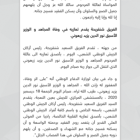
المواساة لعائلة المرحوم, سائلا الله عز وجل أن يلهمهم
جميل الصبر والسلوان وأن يسكن الفقيد فسيح جنانه.
إنا لله وإنا إليه راجعون .
الفريق شنقريحة يقدم تعازيه في وفاة المجاهد و الوزير
الأسبق نور الدين يزيد زرهوني
من جهته ، تقدم الفريق السعيد شنقريحة، رئيس أركان
الجيش الوطني الشعبي، اليوم ، بأصدق تعازيه الى عائلة
المرحوم المجاهد و الوزير الأسبق نور الدين يزيد زرهوني
الذي انتقل الى جوار ربه صباح اليوم.
و جاء في بيان لوزارة الدفاع الوطني أنه "على اثر وفاة،
المغفور له بإذن الله ، المجاهد و الوزير الأسبق نور الدين
يزيد زرهوني، طيب الله ثراه، صباح اليوم الجمعة 18 ديسمبر
2020 ، بالمستشفى المركزي للجيش بعين النعجة، يتقدم
السيد الفريق السعيد شنقريحة، رئيس أركان الجيش الوطني
الشعبي، باسمه الخاص و باسم كافة أفراد الجيش الوطني
الشعبي، بأصدق تعازيه القلبية الخالصة، راجيا من المولى
العلي القدير أن يتغمد روح الفقيد برحمته الواسعة و أن
يسكنه فسيح جنانه مع الشهداء و الصدقين، و أن يلهم
ذويه جميل الصبر و السلوان في هذا المصاب الجلل".