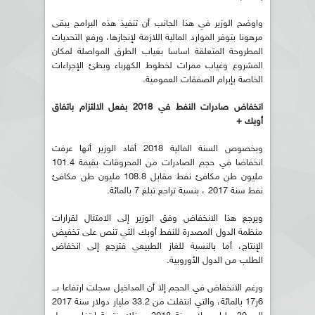
واوضح الوزير في هذا الجانب أن تنفيذ هذه البرامج يبقى
مرهونا بتوفر الموارد المالية اللازمة لإنجازها، ورفع التحديات
المطروحة المتعلقة اساسا بغياب الطرق المواصلة لمكان
المشروع وغياب ممرات لخطوط الكهرباء وبطئ الإجراءات
الخاصة بإبرام الصفقات العمومية.
انخفاض صادرات النفط في 2018 بفعل الالتزام باتفاق
أوبك +
وبخصوص السنة المالية 2018 أفاد الوزير أنها عرفت
انخفاضا في حجم الصادرات من المحروقات بقيمة 101.4
مليون طن مكافئ نفط مقابل 108.8 مليون طن مكافئ
نفط سنة 2017 ، بنسبة تراجع تبلغ 7 بالمائة.
ويرجع هذا الانخفاض وفق الوزير إلى الامتثال لقرارات
منظمة الدول المصدرة للنفط أوبك التي تنص على تخفيض
الإنتاج، أما بالنسبة للغاز الطبيعي فترجع إلى انخفاض
الطلب من الدول الأوروبية.
ورغم الانخفاض في الحجم إلا أن المداخيل سجلت ارتفاعا بـــ
6ر17 بالمائة، والتي انتقلت من 33.2 مليار دولار سنة 2017