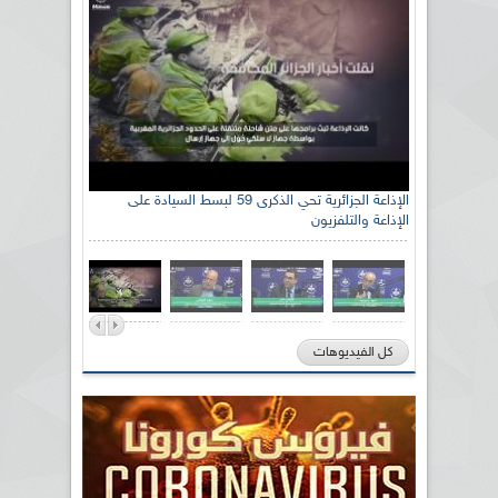
رئيس اللجنة الوطنية الجزائرية للتضامن مع الشعب
الإذاعة الجزائرية تحي الذكرى 59 لبسط السيادة على
الإذاعة والتلفزيون
الصحراوي السيد سعيد العياشي
كل الفيديوهات