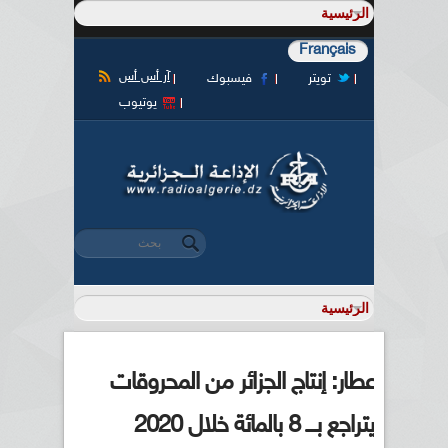
Français
آر أس أس
تويتر
فيسبوك
يوتيوب
‏بحث ‏
استمارة البحث
عطار: إنتاج الجزائر من المحروقات
يتراجع بـــ 8 بالمائة خلال 2020