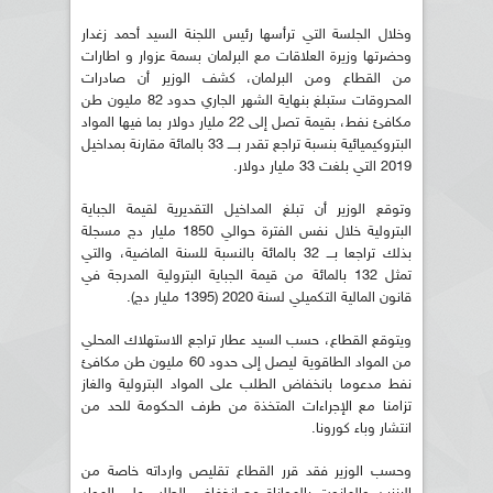
وخلال الجلسة التي ترأسها رئيس اللجنة السيد أحمد زغدار
وحضرتها وزيرة العلاقات مع البرلمان بسمة عزوار و اطارات
من القطاع ومن البرلمان، كشف الوزير أن صادرات
المحروقات ستبلغ بنهاية الشهر الجاري حدود 82 مليون طن
مكافئ نفط، بقيمة تصل إلى 22 مليار دولار بما فيها المواد
البتروكيميائية بنسبة تراجع تقدر بــــ 33 بالمائة مقارنة بمداخيل
2019 التي بلغت 33 مليار دولار.
وتوقع الوزير أن تبلغ المداخيل التقديرية لقيمة الجباية
البترولية خلال نفس الفترة حوالي 1850 مليار دج مسجلة
بذلك تراجعا بـــ 32 بالمائة بالنسبة للسنة الماضية، والتي
تمثل 132 بالمائة من قيمة الجباية البترولية المدرجة في
قانون المالية التكميلي لسنة 2020 (1395 مليار دج).
ويتوقع القطاع، حسب السيد عطار تراجع الاستهلاك المحلي
من المواد الطاقوية ليصل إلى حدود 60 مليون طن مكافئ
نفط مدعوما بانخفاض الطلب على المواد البترولية والغاز
تزامنا مع الإجراءات المتخذة من طرف الحكومة للحد من
انتشار وباء كورونا.
وحسب الوزير فقد قرر القطاع تقليص وارداته خاصة من