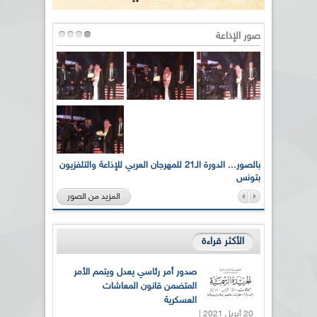
صور الإذاعة
لى أرواح
بالصور... الدورة الـ21 للمهرجان العربي للإذاعة والتلفزيون
بتونس
المزيد من الصور
الأكثر قراءة
صدور أمر رئاسي يعدل ويتمم الأمر
المتضمن قانون المعاشات
العسكرية
20 أبريل 2021 |