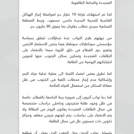
المتجددة والنجاعة الطاقوية.
كما تم استهلاك قرابة 10 مليار دج لمواصلة إنجاز الهياكل
القاعدية للمدينة الجديدة حاسي مسعود، وربط المنطقة
الصناعية سيدي خطاب بغليزان بما يفوق 95 مليون دج.
من جهتهم طرح النواب عدة تساؤلات تتعلق بسياسة
مؤسستي سوناطراك سونلغاز فيما يخص الاستثمار الأجنبي
وتعزيز دور القطاع في خلق الثروة سيما بالاعتماد على
الطاقات المتجددة وتمكين سكان الجنوب منها لتموين
احتياجاتهم اليومية من الطاقة.
كما تطرق بعض اعضاء اللجنة الى عملية تحلية مياه البحر
وإشكالية عدم إنجاز محطات كافية في الجنوب في ظل
معاناة السكان من استعمال المياه المالحة.
كما دعا نواب آخرون إلى ضرورة ربط الجامعة بالقطاع، خاصة
في ظل وجود طلبة متخرجون وحاملي دراسات متخصصة
في مجال الطاقات المتجددة يعانون اليوم من البطالة ولا
يتم الاعتماد على دراسات، رغم كونهم خريجي معاهد ومراكز
تكوين ذات مستوى عال في مجال الطاقة.
وتساءل نواب آخرون حول الوقت الذي يمكن أن يتطلبه