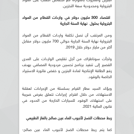
البنزين والمازوت بالموازاة مع انخفاض الطلب على المواد
البترولية ومحدودية سعة التخزين.
اقتصاد 300 مليون دولار في واردات القطاع من المواد
البترولية بحلول نهاية السنة الجارية
ومن المرتقب أن تصل تكلفة واردات القطاع من المواد
البترولية نهاية السنة الجارية حوالي 700 مليون دولار مقابل
أكثر من مليار دولار خلال 2019.
ولجأت سوناطراك من أجل تقليص الواردات على المدى
القصير إلى تنفيذ برنامج تحسين مردودية المصافي بهدف
رفع الطاقة الإنتاجية لمادة البنزين و خفض فاتورة الاستيراد
الخاصة بالوقود.
ويؤكد السيد عطار القيام بسلسلة من الإجراءات لعقلنة
الاستهلاك من خلال اقتراح إجراءات تتعلق بفرض ضريبة
على استهلاك الوقود للسيارات الخارجة من الحدود في
قانون المالية 2021.
ربط محطات الضخ لأنبوب الماء عين صالح بالغاز الطبيعي
كما يتم ربط محطات الضخ لأنبوب الماء عين صالح-