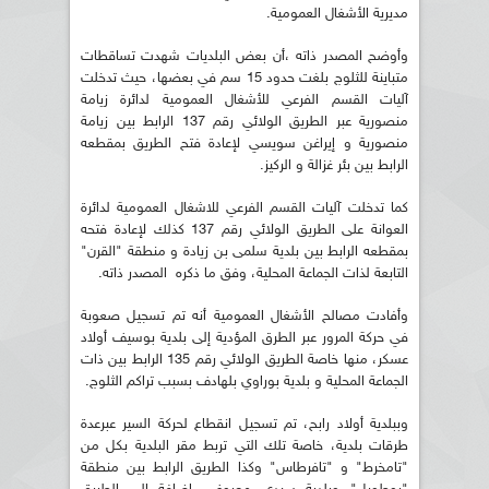
مديرية الأشغال العمومية.
وأوضح المصدر ذاته ،أن بعض البلديات شهدت تساقطات
متباينة للثلوج بلغت حدود 15 سم في بعضها، حيث تدخلت
آليات القسم الفرعي للأشغال العمومية لدائرة زيامة
منصورية عبر الطريق الولائي رقم 137 الرابط بين زيامة
منصورية و إيراغن سويسي لإعادة فتح الطريق بمقطعه
الرابط بين بئر غزالة و الركيز.
كما تدخلت آليات القسم الفرعي للاشغال العمومية لدائرة
العوانة على الطريق الولائي رقم 137 كذلك لإعادة فتحه
بمقطعه الرابط بين بلدية سلمى بن زيادة و منطقة "القرن"
التابعة لذات الجماعة المحلية، وفق ما ذكره المصدر ذاته.
وأفادت مصالح الأشغال العمومية أنه تم تسجيل صعوبة
في حركة المرور عبر الطرق المؤدية إلى بلدية بوسيف أولاد
عسكر، منها خاصة الطريق الولائي رقم 135 الرابط بين ذات
الجماعة المحلية و بلدية بوراوي بلهادف بسبب تراكم الثلوج.
وببلدية أولاد رابح، تم تسجيل انقطاع لحركة السير عبرعدة
طرقات بلدية، خاصة تلك التي تربط مقر البلدية بكل من
"تامخرط" و "تافرطاس" وكذا الطريق الرابط بين منطقة