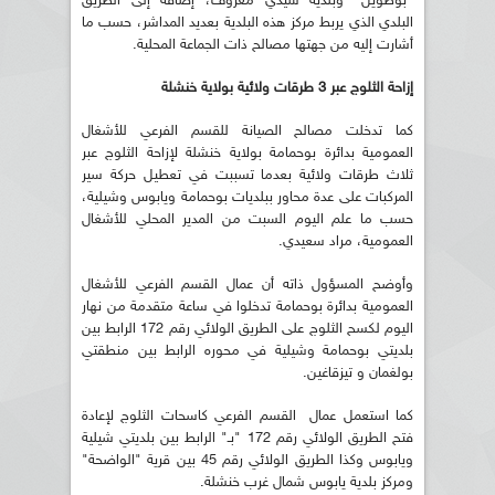
"بوطويل" وبلدية سيدي معروف، إضافة إلى الطريق
البلدي الذي يربط مركز هذه البلدية بعديد المداشر، حسب ما
أشارت إليه من جهتها مصالح ذات الجماعة المحلية.
إزاحة الثلوج عبر 3 طرقات ولائية بولاية خنشلة
كما تدخلت مصالح الصيانة للقسم الفرعي للأشغال
العمومية بدائرة بوحمامة بولاية خنشلة لإزاحة الثلوج عبر
ثلاث طرقات ولائية بعدما تسببت في تعطيل حركة سير
المركبات على عدة محاور ببلديات بوحمامة ويابوس وشيلية،
حسب ما علم اليوم السبت من المدير المحلي للأشغال
العمومية، مراد سعيدي.
وأوضح المسؤول ذاته أن عمال القسم الفرعي للأشغال
العمومية بدائرة بوحمامة تدخلوا في ساعة متقدمة من نهار
اليوم لكسح الثلوج على الطريق الولائي رقم 172 الرابط بين
بلديتي بوحمامة وشيلية في محوره الرابط بين منطقتي
بولغمان و تيزقاغين.
كما استعمل عمال القسم الفرعي كاسحات الثلوج لإعادة
فتح الطريق الولائي رقم 172 "بـ" الرابط بين بلديتي شيلية
ويابوس وكذا الطريق الولائي رقم 45 بين قرية "الواضحة"
ومركز بلدية يابوس شمال غرب خنشلة.