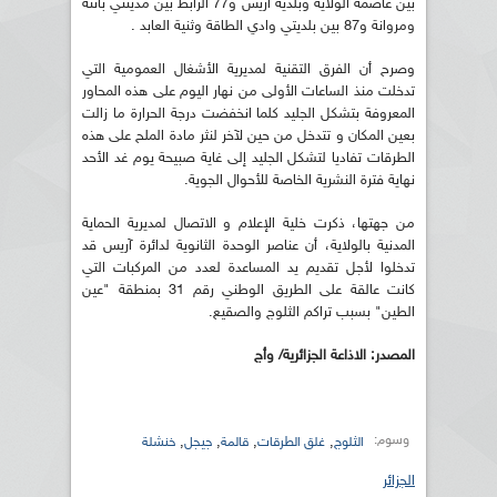
بين عاصمة الولاية وبلدية آريس و77 الرابط بين مدينتي باتنة
ومروانة و87 بين بلديتي وادي الطاقة وثنية العابد .
وصرح أن الفرق التقنية لمديرية الأشغال العمومية التي
تدخلت منذ الساعات الأولى من نهار اليوم على هذه المحاور
المعروفة بتشكل الجليد كلما انخفضت درجة الحرارة ما زالت
بعين المكان و تتدخل من حين لآخر لنثر مادة الملح على هذه
الطرقات تفاديا لتشكل الجليد إلى غاية صبيحة يوم غد الأحد
نهاية فترة النشرية الخاصة للأحوال الجوية.
من جهتها، ذكرت خلية الإعلام و الاتصال لمديرية الحماية
المدنية بالولاية، أن عناصر الوحدة الثانوية لدائرة آريس قد
تدخلوا لأجل تقديم يد المساعدة لعدد من المركبات التي
كانت عالقة على الطريق الوطني رقم 31 بمنطقة "عين
الطين" بسبب تراكم الثلوج والصقيع.
المصدر: الاذاعة الجزائرية/ وأج
وسوم:
,
,
,
,
الثلوج
غلق الطرقات
قالمة
جيجل
خنشلة
الجزائر