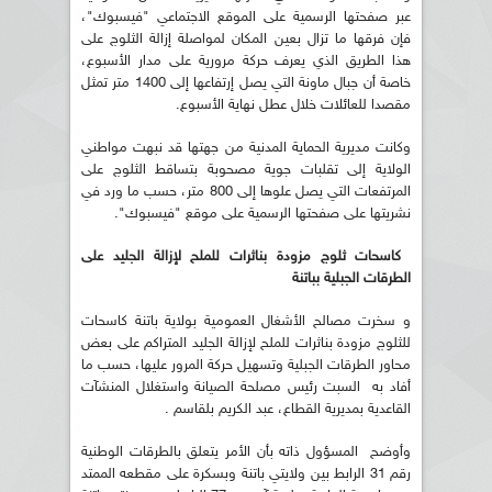
عبر صفحتها الرسمية على الموقع الاجتماعي "فيسبوك"،
فإن فرقها ما تزال بعين المكان لمواصلة إزالة الثلوج على
هذا الطريق الذي يعرف حركة مرورية على مدار الأسبوع،
خاصة أن جبال ماونة التي يصل إرتفاعها إلى 1400 متر تمثل
مقصدا للعائلات خلال عطل نهاية الأسبوع.
وكانت مديرية الحماية المدنية من جهتها قد نبهت مواطني
الولاية إلى تقلبات جوية مصحوبة بتساقط الثلوج على
المرتفعات التي يصل علوها إلى 800 متر، حسب ما ورد في
نشريتها على صفحتها الرسمية على موقع "فيسبوك".
كاسحات ثلوج مزودة بناثرات للملح لإزالة الجليد على
الطرقات الجبلية بباتنة
و سخرت مصالح الأشغال العمومية بولاية باتنة كاسحات
للثلوج مزودة بناثرات للملح لإزالة الجليد المتراكم على بعض
محاور الطرقات الجبلية وتسهيل حركة المرور عليها، حسب ما
أفاد به السبت رئيس مصلحة الصيانة واستغلال المنشآت
القاعدية بمديرية القطاع، عبد الكريم بلقاسم .
وأوضح المسؤول ذاته بأن الأمر يتعلق بالطرقات الوطنية
رقم 31 الرابط بين ولايتي باتنة وبسكرة على مقطعه الممتد