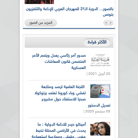
لى أرواح
بالصور... الدورة الـ21 للمهرجان العربي للإذاعة والتلفزيون
بتونس
المزيد من الصور
الأكثر قراءة
صدور أمر رئاسي يعدل ويتمم الأمر
المتضمن قانون المعاشات
العسكرية
20 أبريل 2021 |
اللجنة العلمية لرصد ومتابعة
تفشي وباء كورونا تعتمد برتوكولا
صحيا للاستفتاء حول مشروع
تعديل الدستور
03 سبتمبر 2020 |
أميناتو حيدر للاذاعة الدولية : ما
يحدث في الأراضي المحتلة تخبط
مغربي حقيقي وممارسة استعمارية