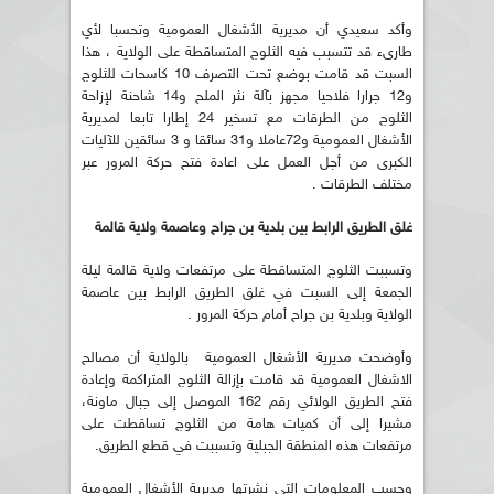
وأكد سعيدي أن مديرية الأشغال العمومية وتحسبا لأي
طارىء قد تتسبب فيه الثلوج المتساقطة على الولاية ، هذا
السبت قد قامت بوضع تحت التصرف 10 كاسحات للثلوج
و12 جرارا فلاحيا مجهز بآلة نثر الملح و14 شاحنة لإزاحة
الثلوج من الطرقات مع تسخير 24 إطارا تابعا لمديرية
الأشغال العمومية و72عاملا و31 سائقا و 3 سائقين للآليات
الكبرى من أجل العمل على اعادة فتح حركة المرور عبر
مختلف الطرقات .
غلق الطريق الرابط بين بلدية بن جراح وعاصمة ولاية قالمة
وتسببت الثلوج المتساقطة على مرتفعات ولاية قالمة ليلة
الجمعة إلى السبت في غلق الطريق الرابط بين عاصمة
الولاية وبلدية بن جراح أمام حركة المرور .
وأوضحت مديرية الأشغال العمومية بالولاية أن مصالح
الاشغال العمومية قد قامت بإزالة الثلوج المتراكمة وإعادة
فتح الطريق الولائي رقم 162 الموصل إلى جبال ماونة،
مشيرا إلى أن كميات هامة من الثلوج تساقطت على
مرتفعات هذه المنطقة الجبلية وتسببت في قطع الطريق.
وحسب المعلومات التي نشرتها مديرية الأشغال العمومية