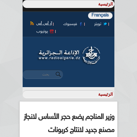
Français
آر أس أس
تويتر
فيسبوك
يوتيوب
‏بحث ‏
استمارة البحث
وزير المناجم يضع حجر الأساس لانجاز
مصنع جديد لانتاج كربونات