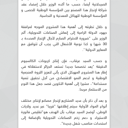
الصيدلانية أيضا، حسب ما أكده الوزير خلال إمضاء عقد
شراكة لإنجاز هذا المصنع بين المؤسسة الوطنية للحصى و
المؤسسة الوطنية للهياكل المعدنية و النحاسية.
و خلال تطرقه إلى أهمية هذا المشروع الموجه لمرافقة
جهود الدولة الرامية إلى إنعاش الصناعات التحويلية، ألح
الوزير على "ضرورة الاحترام الصارم لآجال الإنجاز المحددة بـ
30 شهرا و كذا نوعية الأشغال التي يجب أن تتوافق مع
المعايير الدولية''.
و حسب السيد عرقاب، فإن إنتاج كربونات الكالسيوم
الدقيقة "يعد تخصصا جديدا تستعد الجزائر لاستغلاله في
إطار هذا المشروع المهيكل الذي يأتي لتعزيز الثروة المنجمية
الوطنية و لدعم النمو الاقتصادي من أجل تحقيق تنمية
مستدامة"، مشيرا إلى أهمية التكوين قصد جعل هذا النوع
من الاستثمار مربحا.
و بعد أن ذكر بأن عديد المشاريع لإنجاز مصانع لإنتاج مختلف
أنواع المواد الأولية سيتم إطلاقها "قريبا" عبر عديد ولايات
الوطن، أوضح السيد عرقاب بأن الهدف هو"تقليص فاتورة
الاستيراد و دعم زخم الصناعات التحويلية بالإضافة إلى
استحداث مناصب شغل جديدة".