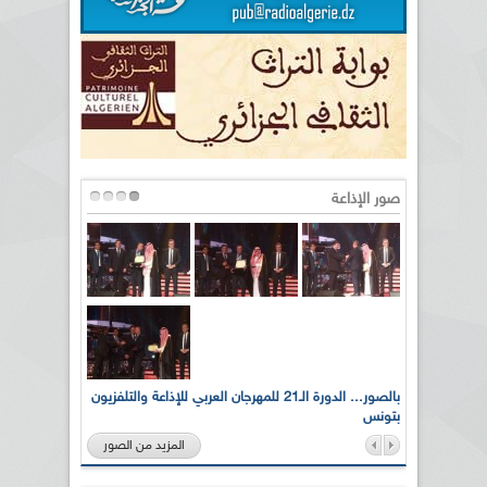
صور الإذاعة
لى أرواح
بالصور... الدورة الـ21 للمهرجان العربي للإذاعة والتلفزيون
بتونس
المزيد من الصور