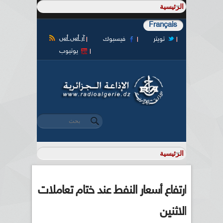
Français
آر أس أس
تويتر
فيسبوك
يوتيوب
‏بحث ‏
استمارة البحث
ارتفاع أسعار النفط عند ختام تعاملات
الاثنين