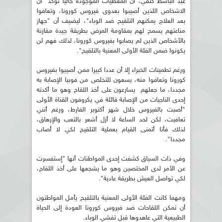
عبد الباسط كتفي، أن المعطيات الموجودة حاليا تؤكد "أن
الاشخاص اللذين أصيبوا بعدوى فيروس كورونا، وتعافوا
بعد العلاج يمكنهم التلقيح ضد الوباء"، ليضيف أن "جهاز
مناعتهم يسمح لهم بمقاومة المرض بطريقة جيدة مقارنة
بالأشخاص الذين لم يصابوا بفيروس كورونا، لذلك فهم لن
يكونوا ضمن الفئة الأولى المعنية بالتلقيح".
ورغم تطمينات الخبراء إلا أن عددا كبيرا ممن أصيبوا بفيروس
كورونا وتعافوا منه، يسعون للتخلص من فوبيا الإصابة به
مجددا، ما جعلهم يسارعون على أخذ اللقاح وهو ما أكدته
إحدى الناجيات من الإصابة قائلة في يكروفون القناة الأولى
"أصبت بالفيروس خلال شهر أكتوبر الفارط، ورغم أنني
تعافيت، لكن لحد الساعة لا أزل أشعر بالتعب والإرهاق،
لذلك فأنا أتمنى القيام بعملية التلقيح لكي لا أصاب
مجددا".
وفي ذات السياق كشفت إحدى المواطنات أنها "إستفسرت
عن الأمر لدى المختصين وهو ما يشجعها على أخذ اللقاح،
لكي تواصل العيش بطريقة عادية".
ومهما كانت الفئة الأولى المعنية بالتلقيح يأمل المواطنون
أن تمكن اللقاحات ضد فيروس كورونا العودة إلى الحياة
الطبيعية التي عاهدوها قبل تفشي الوباء.