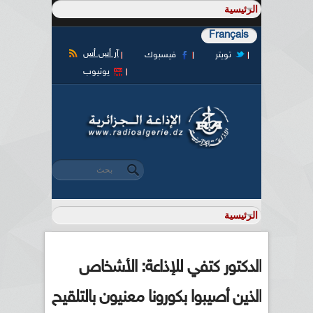
Français
آر أس أس
تويتر
فيسبوك
يوتيوب
‏بحث ‏
استمارة البحث
الدكتور كتفي للإذاعة: الأشخاص
الذين أصيبوا بكورونا معنيون بالتلقيح