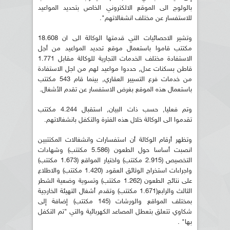
بالولوج الى الموقع الالكتروني الخاص بتحديد المواعيد
للاستفسار عن مختلف انشغالاتهم".
وتشير الاحصائيات التي قدمتها الوكالة الى ان 18.608
مكتتب قاموا باستعمال موقع تحديد المواعيد من أجل
الاستفادة مختلف الخدمات التجارية للوكالة مقابل 1.771
قاطن بسكنات عدل, حددوا مواعيد لهم من اجل الاستفادة
من خدمات فرع التسيير العقاري, بينما قام 543 مكتتب
باستعمال هذه الموقع بغرض الاستفسار عن تقدم الأشغال.
وتم فعليا, حسب ذات البيان, استقبال 4.244 مكتتب
تقدموا الى الوكالة خلال هذه الفترة والتكفل بانشغالاتهم.
وتظهر أرقام الوكالة أن استفسارات وانشغالات المكتتبين
انصبت أساسا حول الطعون (5.586 مكتتب) وشهادات
التخصيص (2.915 مكتتب) واختيار المواقع (1.673 مكتتب)
واجراءات استخراج الوثائق العقود (1.420 مكتتب) والاطلاع
على نتائج الطعون (1.262 مكتتب) وتسوية وضعية الشطر
الثالث والرابع(1.671 مكتتب) وتقدم أشغال التهيئة الخارجية
بمختلف المواقع والورشات (145 مكتتب) إضافة إلى
شكاوي تتعلق بتعطل المصاعد الكهربائية والتي "تم التكفل
بها" .