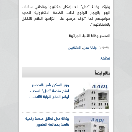
وتؤكد وكالة "عدل" انه بإمكان مكتتبيها وقاطني سكنات
البيع بالإيجار الولوج لذات الخدمة الالكترونية لتحديد
مواعيدهم كما "تؤكد حرصها على التزامها الدائم للتكفل
بانشغالاتهم".
المصدر:وكالة الأنباء الجزائرية
وسوم:
,
وكالة عدل
المكتتبين
مجتمع
طالع ايضاً
وزير السكن يأمر بالتحضير
لفتح منصة "عدل" لسحب
أوامر الدفع لقرابة 6آلاف...
وكالة عدل تطلق منصة رقمية
خاصة بمعالجة الطعون