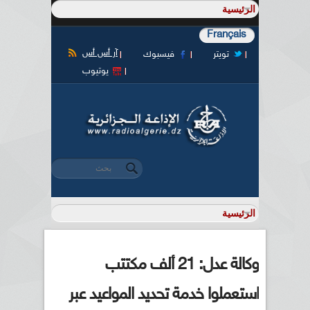
Français
آر أس أس
تويتر
فيسبوك
يوتيوب
‏بحث ‏
استمارة البحث
وكالة عدل: 21 ألف مكتتب
استعملوا خدمة تحديد المواعيد عبر