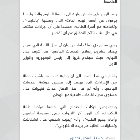
العاصمة.
وعبر الوزير على هامش زيارته الى جامعة العلوم والتكنولوجيا
بوهران عن أسفه لهذه الحادثة التي وصفها "بالأليمة"،
وتضامنه مع أسرة الطالبة، مشددا على أن اجراءات ستتخذ
في حال بينت نتائج التحقيق عن أي تقصير.
وفي سياق ذي صلة، أفاد بن زيان أن عمل اللجنة التي تقوم
بإعداد مشروع إصلاح الخدمات الجامعية قد أشرف على
النهاية، حيث سيقدم قريبا إلى رئيس الجمهورية والوزير
الأول.
واشار في هذا الصدد الى أن وزارته كانت قد باشرت جملة
من الإجراءات التي تهدف إلى تحسين حوكمة الخدمات
الجامعية، وأنه تم في هذا الاطار احداث تغييرات على
مستوى مدراء اقامات جامعية عبر الوطن.
وبخصوص حركات الاحتجاج التي قادها مؤخرا طلبة
الدكتوراه، أكد الوزير أن "الابواب تبقى مفتوحة أمامهم
وأمام جميع الطلبة"، وأنه "يجيب شخصيا على انشغالات
وتساؤلات الطلبة عبر بريده الالكتروني".
وسوم:
,
,
جامعة
انفجار
تحقيق