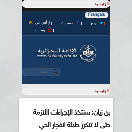
Français
آر أس أس
تويتر
فيسبوك
يوتيوب
‏بحث ‏
استمارة البحث
بن زيان: سنتخذ الإجراءات اللازمة
حتى لا تتكرر حادثة انفجار الحي