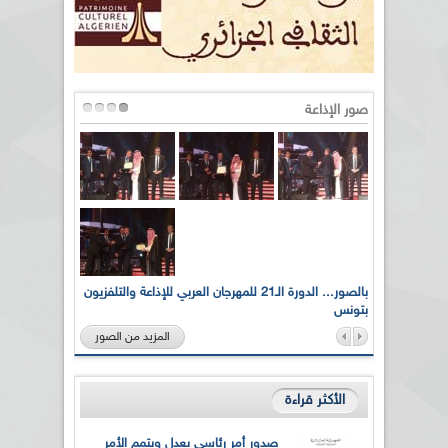
صور الإذاعة
لى أرواح
بالصور... الدورة الـ21 للمهرجان العربي للإذاعة والتلفزيون
بتونس
المزيد من الصور
الأكثر قراءة
صدور أمر رئاسي يعدل ويتمم الأمر