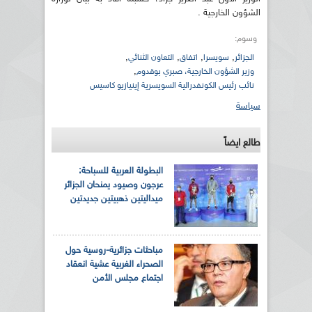
الشؤون الخارجية .
وسوم:
,
,
,
,
الجزائر
سويسرا
اتفاق
التعاون الثنائي
,
وزير الشؤون الخارجية، صبري بوقدوم
نائب رئيس الكونفدرالية السويسرية إينيازيو كاسيس
سياسة
طالع ايضاً
البطولة العربية للسباحة:
عرجون وصيود يمنحان الجزائر
ميداليتين ذهبيتين جديدتين
مباحثات جزائرية-روسية حول
الصحراء الغربية عشية انعقاد
اجتماع مجلس الأمن