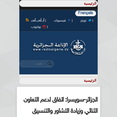
Français
آر أس أس
تويتر
فيسبوك
يوتيوب
‏بحث ‏
استمارة البحث
الجزائر-سويسرا: اتفاق لدعم التعاون
الثنائي وزيادة التشاور والتنسيق