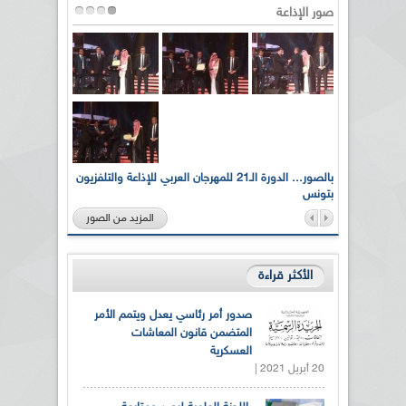
صور الإذاعة
لى أرواح
بالصور... الدورة الـ21 للمهرجان العربي للإذاعة والتلفزيون
بتونس
المزيد من الصور
الأكثر قراءة
صدور أمر رئاسي يعدل ويتمم الأمر
المتضمن قانون المعاشات
العسكرية
20 أبريل 2021 |