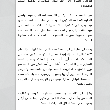
الدولي للفترة 24 -25 بدعم سويسرا، يوضح السيد
بوقدووم.
من ناحيته أكد نائب رئيس الكونفدرالية السويسرية، رئيس
الدائرة الاتحادية للشؤون الخارجية، أن لقاءه مع السيد صبري
بوقدوم، كان "مثمرا جدا"، مبرزا "علاقات الصداقة التي
تربط بلاده بالجزائر والتي تعود كما قال الى "الفترة التي
سهلت فيها سويسرا المفاوضات التي أدت الى اتفاقية
ايفيان" .
وبعد أن أشار الى أن بلاده قامت بفتح سفارة لها بالجزائر عام
1962 قال السيد إينيازيو كاسيس انه "وبعد ستون سنة من
العلاقات الطيبة أرى أنه توجد إمكانيات وفرص كبيرة
للتعاون بين البلدين" كما أشار الى أنه ناقش في لقاءه مع
وزير الشؤون الخارجية، السلم والأمن بالمنطقة و"موقع
الجزائر الجسر" بين أوروبا وإفريقيا وجنوب الصحراء، كما تمت
"مناقشة التبادل التجاري وموضوع الهجرة والتطرف العنيف
وسبل تجنبه".
وقال أن "الجزائر وسويسرا يربطهما التاريخ والتقارب
الجغرافي وأنه حان الوقت للبلدين ان يكون لهما تعاون أوثق
وهو ما كان ممكنا خلال السنوات الأخيرة".