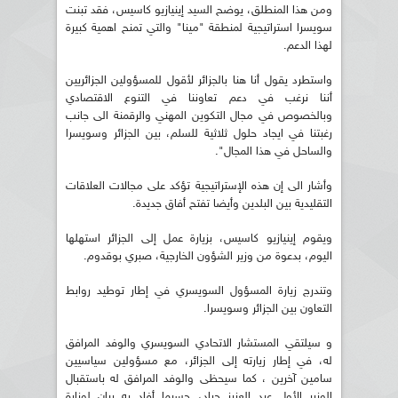
ومن هذا المنطلق، يوضح السيد إينيازيو كاسيس، فقد تبنت
سويسرا استراتيجية لمنطقة "مينا" والتي تمنح اهمية كبيرة
لهذا الدعم.
واستطرد يقول أنا هنا بالجزائر لأقول للمسؤولين الجزائريين
أننا نرغب في دعم تعاوننا في التنوع الاقتصادي
وبالخصوص في مجال التكوين المهني والرقمنة الى جانب
رغبتنا في ايجاد حلول ثلاثية للسلم، بين الجزائر وسويسرا
والساحل في هذا المجال".
وأشار الى إن هذه الإستراتيجية تؤكد على مجالات العلاقات
التقليدية بين البلدين وأيضا تفتح أفاق جديدة.
ويقوم إينيازيو كاسيس، بزيارة عمل إلى الجزائر استهلها
اليوم، بدعوة من وزير الشؤون الخارجية، صبري بوقدوم.
وتندرج زيارة المسؤول السويسري في إطار توطيد روابط
التعاون بين الجزائر وسويسرا.
و سيلتقي المستشار الاتحادي السويسري والوفد المرافق
له، في إطار زيارته إلى الجزائر، مع مسؤولين سياسيين
سامين آخرين ، كما سيحظى والوفد المرافق له باستقبال
الوزير الأول عبد العزيز جراد، حسبما أفاد به بيان لوزارة