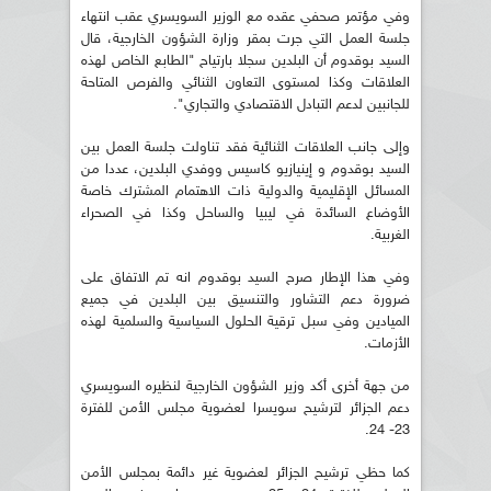
وفي مؤتمر صحفي عقده مع الوزير السويسري عقب انتهاء
جلسة العمل التي جرت بمقر وزارة الشؤون الخارجية، قال
السيد بوقدوم أن البلدين سجلا بارتياح "الطابع الخاص لهذه
العلاقات وكذا لمستوى التعاون الثنائي والفرص المتاحة
للجانبين لدعم التبادل الاقتصادي والتجاري".
وإلى جانب العلاقات الثنائية فقد تناولت جلسة العمل بين
السيد بوقدوم و إينيازيو كاسيس ووفدي البلدين، عددا من
المسائل الإقليمية والدولية ذات الاهتمام المشترك خاصة
الأوضاع السائدة في ليبيا والساحل وكذا في الصحراء
الغربية.
وفي هذا الإطار صرح السيد بوقدوم انه تم الاتفاق على
ضرورة دعم التشاور والتنسيق بين البلدين في جميع
الميادين وفي سبل ترقية الحلول السياسية والسلمية لهذه
الأزمات.
من جهة أخرى أكد وزير الشؤون الخارجية لنظيره السويسري
دعم الجزائر لترشيح سويسرا لعضوية مجلس الأمن للفترة
23- 24.
كما حظي ترشيح الجزائر لعضوية غير دائمة بمجلس الأمن