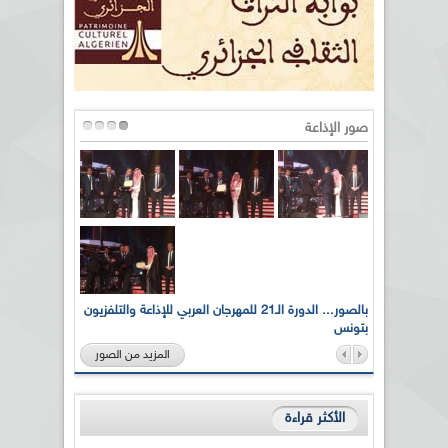
صور الإذاعة
لى أرواح
بالصور... الدورة الـ21 للمهرجان العربي للإذاعة والتلفزيون
بتونس
المزيد من الصور
الأكثر قراءة