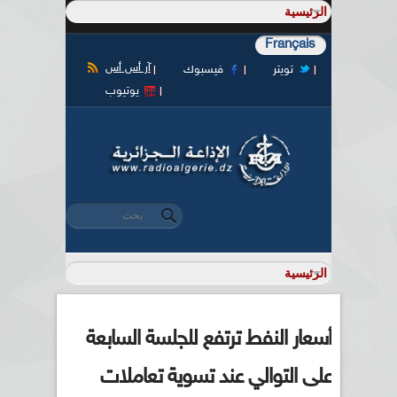
Français
آر أس أس
تويتر
فيسبوك
يوتيوب
‏بحث ‏
استمارة البحث
أسعار النفط ترتفع للجلسة السابعة
على التوالي عند تسوية تعاملات