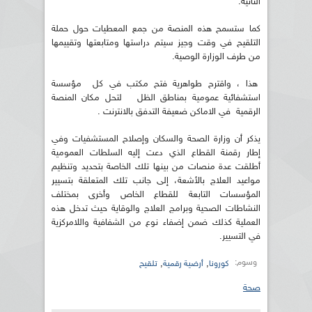
الثانية.
كما ستسمح هذه المنصة من جمع المعطيات حول حملة
التلقيح في وقت وجيز سيتم دراستها ومتابعتها وتقييمها
من طرف الوزارة الوصية.
هذا ، واقترح طواهرية فتح مكتب في كل مؤسسة
استشفائية عمومية بمناطق الظل لتحل مكان المنصة
الرقمية في الاماكن ضعيفة التدفق بالانترنت .
يذكر أن وزارة الصحة والسكان وإصلاح المستشفيات وفي
إطار رقمنة القطاع الذي دعت إليه السلطات العمومية
أطلقت عدة منصات من بينها تلك الخاصة بتحديد وتنظيم
مواعيد العلاج بالأشعة، إلى جانب تلك المتعلقة بتسيير
المؤسسات التابعة للقطاع الخاص وأخرى بمختلف
النشاطات الصحية وبرامج العلاج والوقاية حيث تدخل هذه
العملية كذلك ضمن إضفاء نوع من الشفافية واللامركزية
في التسيير.
وسوم:
,
,
كورونا
أرضية رقمية
تلقيح
صحة