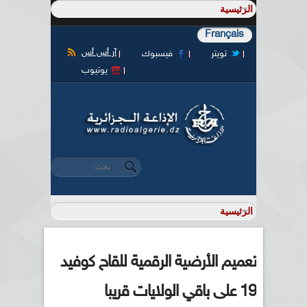
Français
آر أس أس
تويتر
فيسبوك
يوتيوب
‏بحث ‏
استمارة البحث
تعميم الأرضية الرقمية للقاح كوفيد
19 على باقي الولايات قريبا