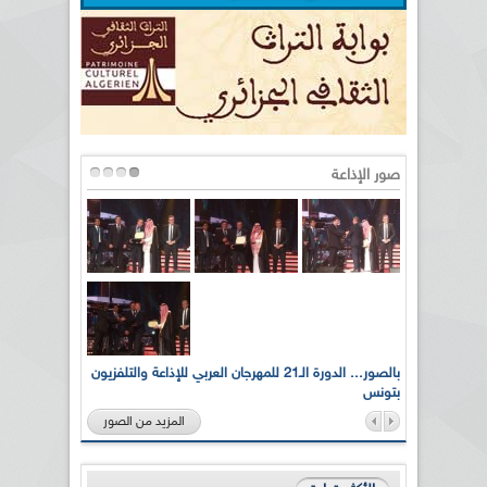
صور الإذاعة
لى أرواح
بالصور... الدورة الـ21 للمهرجان العربي للإذاعة والتلفزيون
بتونس
المزيد من الصور