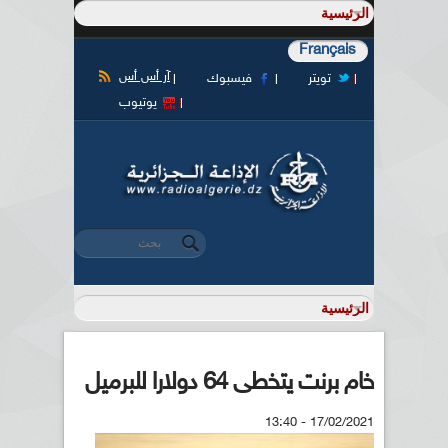
Français
آر أس أس
تويتر
فيسبوك
يوتيوب
‏بحث ‏
استمارة البحث
خام برنت يتخطى 64 دولارا للبرميل
17/02/2021 - 13:40