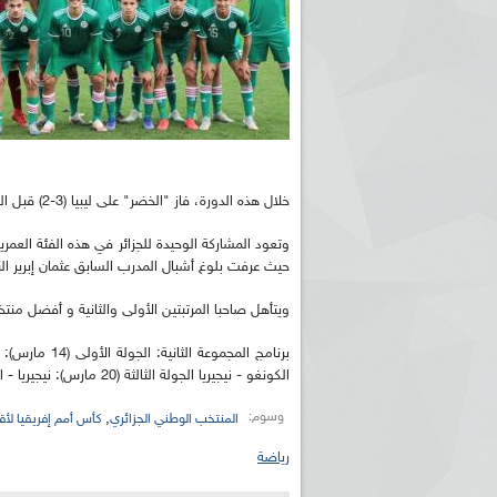
خلال هذه الدورة، فاز "الخضر" على ليبيا (3-2) قبل التعادل أمام تونس (1-1
حيث عرفت بلوغ أشبال المدرب السابق عثمان إبرير النهائ
ويتأهل صاحبا المرتبتين الأولى والثانية و أفضل منتخب
الكونغو - نيجيريا الجولة الثالثة (20 مارس): نيجيريا - الجزائر، تنزانيا – الكونغو.
وسوم:
,
المنتخب الوطني الجزائري
كأس أمم إفريقيا لأقل من
رياضة