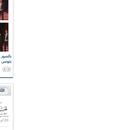
اعات الوطنية والجهوية
الإذاعة الجزائرية تقف دقيقة صمت ترحما على أرواح شهداء
ر 2021
17 أكتوبر 1961
بتونس
الأ
20 أبريل 2021 |