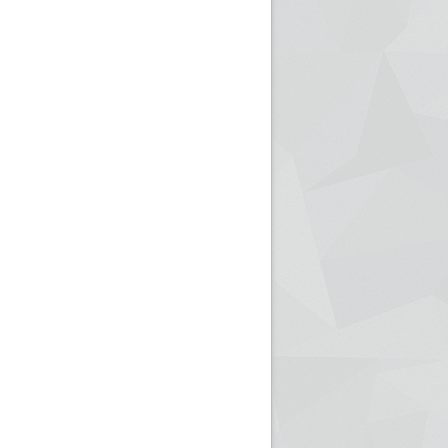
ريم الإذاعة الجزائرية للرياضيين البارالمبيين المتوجين
بالصور... اللقاء الوطني لمديري الإذ
اليات في طوكيو
حول مرافقة وتغطية الإنتخابات المحلية لـ27 نوفمب