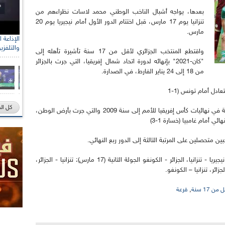
بعدها، يواجه أشبال الناخب الوطني محمد لاسات نظراءهم من
تنزانيا يوم 17 مارس، قبل اختتام الدور الأول أمام نيجيريا يوم 20
مارس.
والتلفزي
واقتطع المنتخب الجزائري لأقل من 17 سنة تأشيرة تأهله إلى
"كان-2021" بإنهائه لدورة اتحاد شمال إفريقيا، التي جرت بالجزائر
من 18 إلى 24 يناير الفارط، في الصدارة.
كل ال
وتعود المشاركة الوحيدة للجزائر في هذه الفئة العمرية في نهائيات كأس إفريقيا للأمم إلى سنة 2009 والتي جرت بأرض الوطن،
ي أمام غامبيا (خسارة 1-3)
ين متحصلين على المرتبة الثالثة إلى الدور ربع النهائي.
برنامج المجموعة الثانية: الجولة الأولى (14 مارس): نيجيريا - تنزانيا، الجزائر - الكونغو الجولة الثانية (17 مارس): تنزانيا - الجزائر،
,
 17 سنة
قرعة