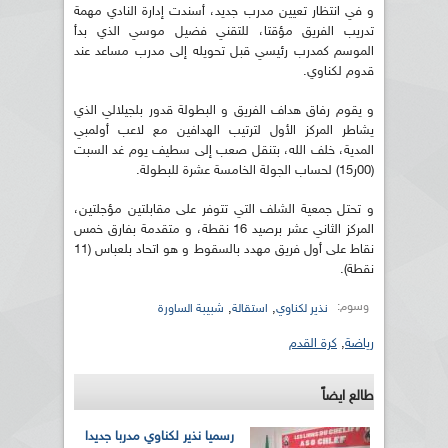
و في انتظار تعيين مدرب جديد، أسندت إدارة النادي مهمة
تدريب الفريق مؤقتا، للتقني فضيل موسي الذي بدأ
الموسم كمدرب رئيسي قبل تحويله إلى مدرب مساعد عند
قدوم لكناوي.
و يقوم رفاق هداف الفريق و البطولة قدور بلجيلالي الذي
يشاطر المركز الأول لترتيب الهدافين مع لاعب أولمبي
المدية، خلف الله، بتنقل صعب إلى سطيف يوم غد السبت
(00ر15) لحساب الجولة الخامسة عشرة للبطولة.
و تحتل جمعية الشلف التي تتوفر على مقابلتين مؤجلتين،
المركز الثاني عشر برصيد 16 نقطة، و متقدمة بفارق خمس
نقاط على أول فريق مهدد بالسقوط و هو اتحاد بلعباس (11
نقطة).
وسوم:
,
,
نذير لكناوي
استقالة
شبيبة الساورة
رياضة
,
كرة القدم
طالع ايضاً
رسميا نذير لكناوي مدربا جديدا