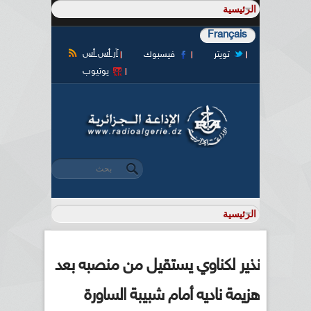
Français
آر أس أس
تويتر
فيسبوك
يوتيوب
‏بحث ‏
استمارة البحث
نذير لكناوي يستقيل من منصبه بعد
هزيمة ناديه أمام شبيبة الساورة