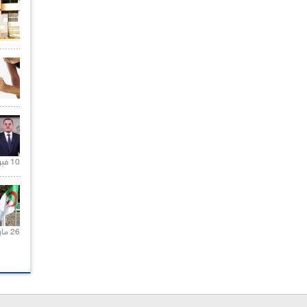
10 فبراير 2021 |
26 مارس 2021 |