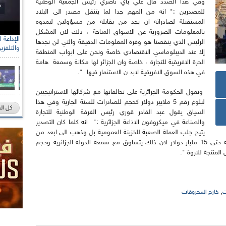
وفي هذا الصدد قال علي باي ناصري رئيس الجمعية الوطنية
للمصدرين :" انه من المهم جدا لما يتنقل مصدر الى البلاد
المستقبلة لصادراته ان يجد من يقابله من مسؤولين ليمدوه
بالمعلومات الضرورية عن الاسواق المتاحة ، ذلك لان المشكل
الرئيس الذي ينقصنا هو وفرة المعلومات الدقيقة والتي لن نجدها
والتلفزي
إلا عند الديبلوماسي الاقتصادي خاصة ونحن على ابواب المنطقة
الحرة الافريقية للتجارة ، خاصة وان الجزائر لها مكانة وسمعة هامة
في هذه السوق الافريقية لابد ن الاستثمار فيها ".
وتعول الحكومة الجزائرية على تحالفاتها مع شركائها الاستراتيجيين
لبلوغ رقم 5 ملايير دولار كحجم للصادرات للسنة الجارية وفي هذا
كل ال
السياق يقول عبد القادر قوري رئيس الغرفة الوطنية للتجارة
والصناعة في ميكروفون الاذاعة الجزائرية :" انه كلما كان التصدير
يتيح جلب العملة الصعبة للخزينة العمومية بل وذهب الى ابعد من
ذلك بالقول لما لا نرفع حجم التصدير الى ما قيمته حتى 15 مليار دولار لان ذلك يتساوق مع سمعة الدولة الجزائرية وحجم
المنتجة للثروة ".
,
ت
خارج المحروقات