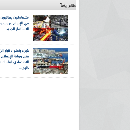
طالع ايضاً
متــعاملون يطالبون 
في الإفراج عن قانو
الاستثمار الجديد
خبراء يثمنون قرار ال
فتح ورشة للإصلاح
الاقتصادي لبناء اقت
خارج...