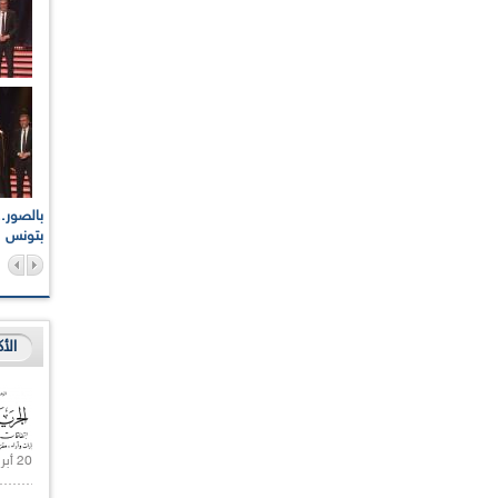
اعات الوطنية والجهوية
الإذاعة الجزائرية تقف دقيقة صمت ترحما على أرواح شهداء
ر 2021
17 أكتوبر 1961
بتونس
الأ
20 أبريل 2021 |