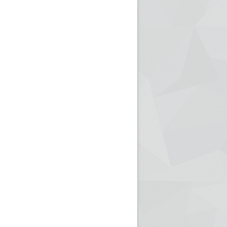
ريم الإذاعة الجزائرية للرياضيين البارالمبيين المتوجين
بالصور... اللقاء الوطني لمديري الإذ
اليات في طوكيو
حول مرافقة وتغطية الإنتخابات المحلية لـ27 نوفمب