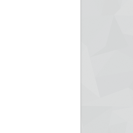
ريم الإذاعة الجزائرية للرياضيين البارالمبيين المتوجين
بالصور... اللقاء الوطني لمديري الإذ
اليات في طوكيو
حول مرافقة وتغطية الإنتخابات المحلية لـ27 نوفمب