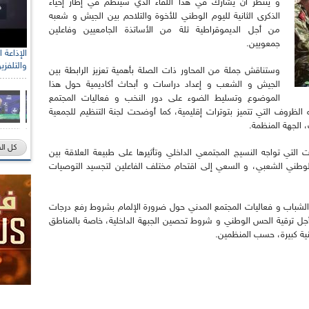
و ينتظر أن يشارك في هذا اللقاء الذي سينظم في إطار إحياء
الذكرى الثانية لليوم الوطني للأخوة والتلاحم بين الجيش و شعبه
من أجل الديموقراطية ثلة من الأساتذة الجامعيين وفاعلين
جمعويين.
والتلفزي
وستناقش جملة من المحاور ذات الصلة بأهمية تعزيز الرابطة بين
الجيش و الشعب و إعداد دراسات و أبحاث أكاديمية حول هذا
الموضوع وتسليط الضوء على دور النخب و فعاليات المجتمع
لظروف التي تتميز بتوترات إقليمية، كما أوضحت لجنة التنظيم للجمعية
، الجهة المنظمة.
كل ال
ت التي تواجه النسيج المجتمعي الداخلي وتأثيرها على طبيعة العلاقة بين
وطني الشعبي، و السعي إلى اقتحام مختلف الفاعلين لتجسيد التوصيات
الشباب و فعاليات المجتمع المدني حول ضرورة الإلمام بشروط رفع درجات
ل ترقية الحس الوطني و شروط تحصين الجبهة الداخلية، خاصة بالمناطق
ية كبيرة، حسب المنظمين.