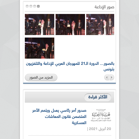
صور الإذاعة
لى أرواح
بالصور... الدورة الـ21 للمهرجان العربي للإذاعة والتلفزيون
بتونس
المزيد من الصور
الأكثر قراءة
صدور أمر رئاسي يعدل ويتمم الأمر
المتضمن قانون المعاشات
العسكرية
20 أبريل 2021 |