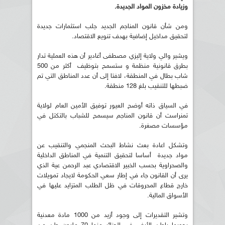
وزيادة مخزون المواد الجديدة.
ومن شأن قانون المناجم الجديد جلب استثمارات جديدة
لتحقيق مداخيل إضافية بهدف تنويع الاقتصاد.
ويشير والي ولاية إليزي مصطفى أغادير أن هذه العملية تدار
بطرق قانونية منظمة و ستسمح بتوظيف أكثر من 500
شاب بطال في المنطقة، لافتا إلى أن عدد المناطق التي تم
ضبطها للتنقيب بلغ 128 منطقة.
في السياق ذاته أوضح العيور توفيق الأمين العام لولاية
تمنراست أن قانون المناجم سيسمح للشباب بالتكتل في
مؤسسات مصغرة.
وتشكل اعادة بعث نشاط البحث المنجمي والتنقيب عن
مواد جديدة أساسا لتحقيق التنمية في المناطق الداخلية
والصحراوية بحسب الخبير الاقتصادي عبد الرحمن عية الذي
يرى أن القانون جاء في إطار سعي الحكومة لايجاد تمويلات
خارج قطاع المحروقات في ظل الطلب المتزايد عليها في
الأسواق المالية.
وتشير التقديرات إلى وجود أزيد من 1000 مادة معدنية