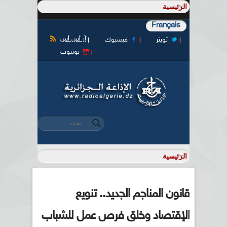
Français
آر أس أس
تويتر
فيسبوك
يوتيوب
‏بحث ‏
استمارة البحث
قانون المناجم الجديد.. تنويع
الإقتصاد وخلق فرص عمل للشباب