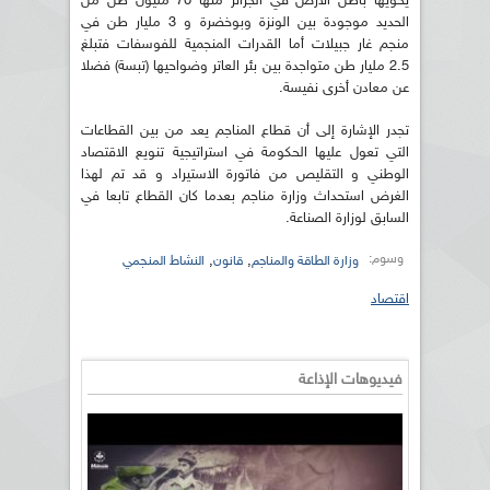
يحويها باطن الأرض في الجزائر منها 70 مليون طن من
الحديد موجودة بين الونزة وبوخضرة و 3 مليار طن في
منجم غار جبيلات أما القدرات المنجمية للفوسفات فتبلغ
2.5 مليار طن متواجدة بين بئر العاتر وضواحيها (تبسة) فضلا
عن معادن أخرى نفيسة.
تجدر الإشارة إلى أن قطاع المناجم يعد من بين القطاعات
التي تعول عليها الحكومة في استراتيجية تنويع الاقتصاد
الوطني و التقليص من فاتورة الاستيراد و قد تم لهذا
الغرض استحداث وزارة مناجم بعدما كان القطاع تابعا في
السابق لوزارة الصناعة.
وسوم:
,
,
وزارة الطاقة والمناجم
قانون
النشاط المنجمي
اقتصاد
فيديوهات الإذاعة