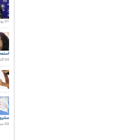
01 يونيو 2021 |
استعم
04 أكتوبر 2020 |
مشروع
03 سبتمبر 2020 |