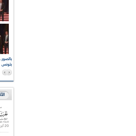
اعات الوطنية والجهوية
الإذاعة الجزائرية تقف دقيقة صمت ترحما على أرواح شهداء
ر 2021
17 أكتوبر 1961
بتونس
الأ
20 أبريل 2021 |