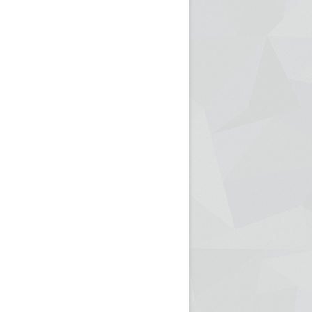
ريم الإذاعة الجزائرية للرياضيين البارالمبيين المتوجين
بالصور... اللقاء الوطني لمديري الإذ
اليات في طوكيو
حول مرافقة وتغطية الإنتخابات المحلية لـ27 نوفمب