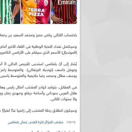
باحتساب الثنائي رياض محرز ومحمد السعيد بن رحمة، 
(المونديال) الأسمر الذي سيقام على الأراضي الكاميرونية
يُشا
ونوفل خاسف (تونديلا البرتغالي)، والمتوسط رامز 
يوسف عطال ومحمد رضا حلايمية والمتوسط ياسين ب
في المقابل، يتواجد كوادر المنتخب أمثال رايس و
هلال العربي سوداني وأسامة درفلو ومهدي زفان ورشيد
و3 سنوات للثاني.
وسيكون انطلاق رحلة المنتخب إلى زامبيا غدًا اعتبارًا 
وسوم:
,
منتخب الجزائر لكرة القدم
جمال بلماضي