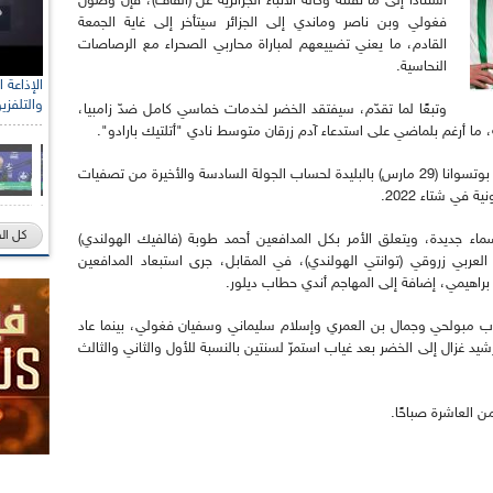
استنادًا إلى ما نقلته وكالة الأنباء الجزائرية عن (الفاف)، فإنّ وصول
فغولي وبن ناصر وماندي إلى الجزائر سيتأخر إلى غاية الجمعة
القادم، ما يعني تضييعهم لمباراة محاربي الصحراء مع الرصاصات
النحاسية.
والتلفزي
وتبعًا لما تقدّم، سيفتقد الخضر لخدمات خماسي كامل ضدّ زامبيا،
ما أرغم بلماضي على استدعاء آدم زرقان متوسط نادي "أتلتيك بارادو".
وسيكتمل تعداد النخبة الوطنية في اللقاء الأخير أمام بوتسوانا (29 مارس) بالبليدة لحساب الجولة السادسة والأخيرة من تصفيات
 في شتاء 2022.
كل ال
ر إلى أنّ بلماضي استدعى للتربص الحالي 3 أسماء جديدة، ويتعلق الأمر بكل المدافعين أحمد طوبة (فالفيك الهولندي)
العربي زروقي (توانتي الهولندي)، في المقابل، جرى استبعاد المدافعين
راهيمي، إضافة إلى المهاجم أندي حطاب ديلور.
هاب مبولحي وجمال بن العمري وإسلام سليماني وسفيان فغولي، بينما عاد
 غزال إلى الخضر بعد غياب استمرّ لسنتين بالنسبة للأول والثاني والثالث
من العاشرة صباحًا.