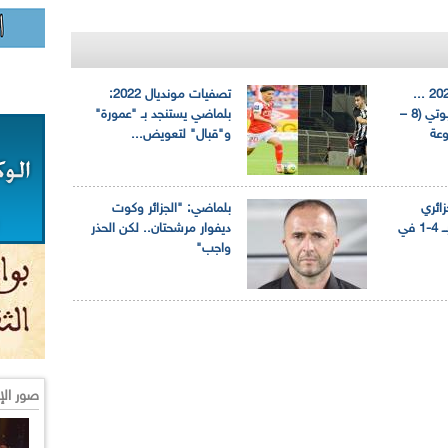
تصفيات مونديال 2022 ...
تصفيات مونديال 2022:
الخضر يكتسحون جيبوتي (8 –
بلماضي يستنجد بـ "عمورة"
وعة
و"قبال" لتعويض...
ائري
بلماضي: "الجزائر وكوت
يفوز أمام موريتانيا بــ 4-1 في
ديفوار مرشحتان.. لكن الحذر
واجب"
صور الإ