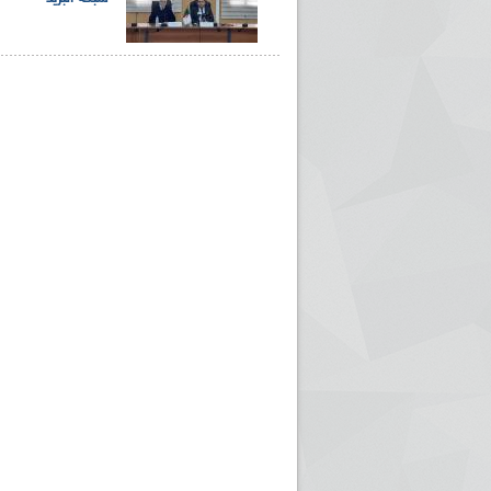
ريم الإذاعة الجزائرية للرياضيين البارالمبيين المتوجين
بالصور... اللقاء الوطني لمديري الإذ
اليات في طوكيو
حول مرافقة وتغطية الإنتخابات المحلية لـ27 نوفمب