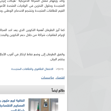
وأكد ويلهام ممثل الشركة الأمريكية "هيكات إنرج
المتجددة وحلول التخزين في الولايات المتحدة الأ
القيم للطاقات المتجددة وتشجع الاندماج الوطني 
كما أبرز الطرفان أهمية التكوين الذي يعد احد المج
لإبرام اتفاقيات شراكة من خلال دعم التكوين والبحث 
واتفق الطرفان إلى وضع نقاط ارتكاز في أقرب الآجال
يختتم البيان.
وسوم:
الانتقال الطاقوي والطاقات المتجددة
اقتصاد
,
مؤسسات
طالع ايضاً
اتفاقية لبيع مليون
المصابيح الاقتصادية 
شبكة البريد