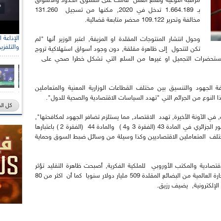
مراقبة النوعية وقمع الغش قامت على مستوى الحدود والأسواق
بـ 1.664.189 تدخل في 2020, مكنها من تسجيل 131.260
مخالفة وتحرير 109.122 محضر متابعة قضائية.
وحول انتشار المنتوجات المقلدة او المزيفة, اعتبر الوزير أنها "لم
والتلفزي
تكن لتتحول إلى ظاهرة مقلقة, دون وجود أسواق استهلاكية تروج
مستحضرات التجميل او غيرها من السلع التي تشكل خطرا صحي على
الجهود والتنسيق بين مختلف القطاعات الوزارية المعنية والمتعاملين
النوع من الجرائم التي "تهدد السياسات الاقتصادية والصحية للدول".
كل ال
في الآونة الأخيرة, تهدد الاقتصاد, مما يستلزم تضافر الجهود لمكافحتها",
مذكرا بأن حقوق الملكية الفكرية مكرسة في الدستور الجزائري في المادة 43 (الفقرة 3 و4 ) والمادة 44 (الفقرة 2 ) باعتبارها
تلف المتعاملين الاقتصاديين وكذا وسيلة من وسائل ضبط السوق وحماية
اقتصادية والمكتب الأوروبي للملكية الفكرية, أصبحت ظاهرة التقليد تؤثر
بشكل مباشر على اقتصاديات الدول اذ بلغ حجم التجارة العالمية من البضائع المقلدة 509 مليار دولار سنويا كما أن اكثر من 80
الإلكترونية, يضيف رزيق.