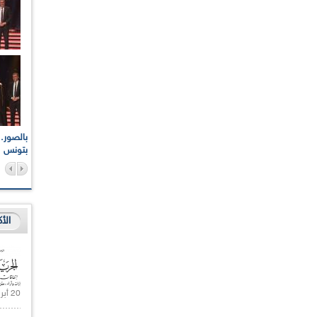
اعات الوطنية والجهوية
الإذاعة الجزائرية تقف دقيقة صمت ترحما على أرواح شهداء
ر 2021
17 أكتوبر 1961
بتونس
الأ
20 أبريل 2021 |