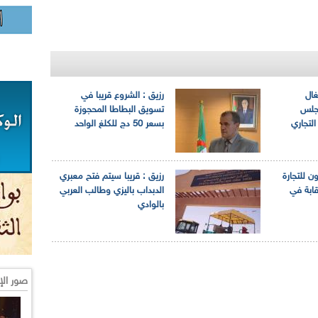
ال
رزيق : الشروع قريبا في
مجلس
تسويق البطاطا المحجوزة
التجاري
بسعر 50 دج للكلغ الواحد
ون للتجارة
رزيق : قريبا سيتم فتح معبري
قابة في
الدبداب باليزي وطالب العربي
بالوادي
صور الإ