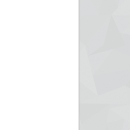
ريم الإذاعة الجزائرية للرياضيين البارالمبيين المتوجين
بالصور... اللقاء الوطني لمديري الإذ
اليات في طوكيو
حول مرافقة وتغطية الإنتخابات المحلية لـ27 نوفمب