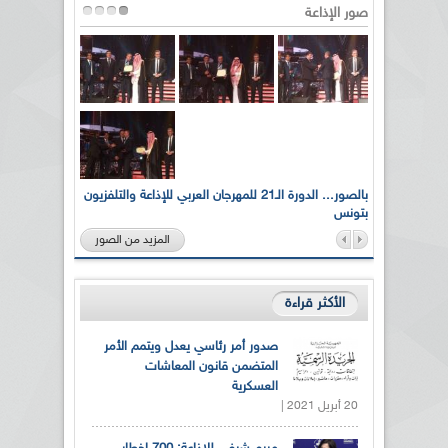
صور الإذاعة
لى أرواح
بالصور... الدورة الـ21 للمهرجان العربي للإذاعة والتلفزيون
بتونس
المزيد من الصور
الأكثر قراءة
صدور أمر رئاسي يعدل ويتمم الأمر
المتضمن قانون المعاشات
العسكرية
20 أبريل 2021 |