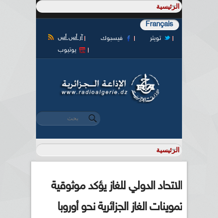
Français
آر أس أس
تويتر
فيسبوك
يوتيوب
‏بحث ‏
استمارة البحث
الاتحاد الدولي للغاز يؤكد موثوقية
تموينات الغاز الجزائرية نحو أوروبا