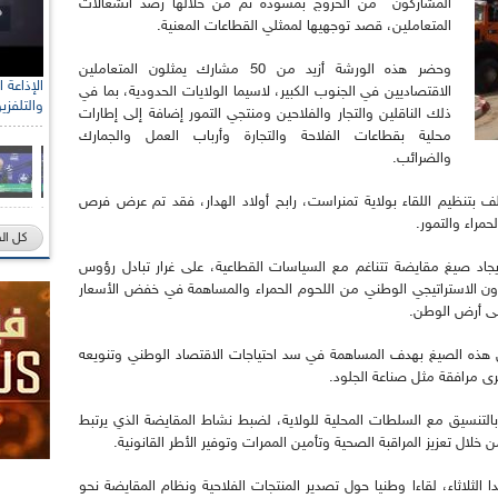
المشاركون من الخروج بمسودة تم من خلالها رصد انشغالات
المتعاملين، قصد توجهيها لممثلي القطاعات المعنية.
وحضر هذه الورشة أزيد من 50 مشارك يمثلون المتعاملين
الاقتصاديين في الجنوب الكبير، لاسيما الولايات الحدودية، بما في
والتلفزي
ذلك الناقلين والتجار والفلاحين ومنتجي التمور إضافة إلى إطارات
محلية بقطاعات الفلاحة والتجارة وأرباب العمل والجمارك
والضرائب.
بتنظيم اللقاء بولاية تمنراست، رابح أولاد الهدار، فقد تم عرض فرص
مراء والتمور.
كل ال
د صيغ مقايضة تتناغم مع السياسات القطاعية، على غرار تبادل رؤوس
ون الاستراتيجي الوطني من اللحوم الحمراء والمساهمة في خفض الأسعار
لى أرض الوطن.
ل هذه الصيغ بهدف المساهمة في سد احتياجات الاقتصاد الوطني وتنويعه
رى مرافقة مثل صناعة الجلود.
التنسيق مع السلطات المحلية للولاية، لضبط نشاط المقايضة الذي يرتبط
لال تعزيز المراقبة الصحية وتأمين الممرات وتوفير الأطر القانونية.
ثلاثاء، لقاءا وطنيا حول تصدير المنتجات الفلاحية ونظام المقايضة نحو