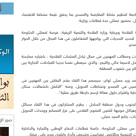
اجعة لتنظيم نشاط المقايضة والتصدير بما يحقق قيمة مضافة للاقتصاد
ل، بحضور ممثلي عدة قطاعات وزارية.
لفلاحة وبرعاية وزارة الفلاحة والتنمية الريفية، فرصة لممثلي الحكومة
تحديد التحديات التي يواجهها المتعاملون في هذا المجال من خلال الحوار
دير.
ت ومطالب المهنيين في مجال تبادل المنتجات الفلاحية ، باعتباره ممارسة
حل لاسيما مالي والنيجر، والذي سيعطي نفسا جديدا للمبادلات التجارية بين
أكثر بين شعوب المنطقة.
حمد يزيد حمبلي لواج، سيسمح هذا اللقاء بفتح النقاش بين المهنيين في
خصصين في التصدير ونشاطات التحويل، ومنه "التكفل بانشغالات سكان
لية واقتراح حلول فعالة لرسم خارطة طريق عملية".
 الجنوب ودول منطقة الساحل ، يطرح المشاركون في هذا اللقاء مسائل
وهياكل موجهة لتثمين المنتوج الفلاحي على غرار المصانع ووحدات التحويل
جات، يتابع السيد حنبلي.
صور الإ
من ممثلي الحكومة، خاصة قطاعات الدفاع الوطني والتجارة والداخلية
ات الجنوبية وبالأخص تمنراست وتندوف وأدرار وإيليزي وبرج باجي مختار .