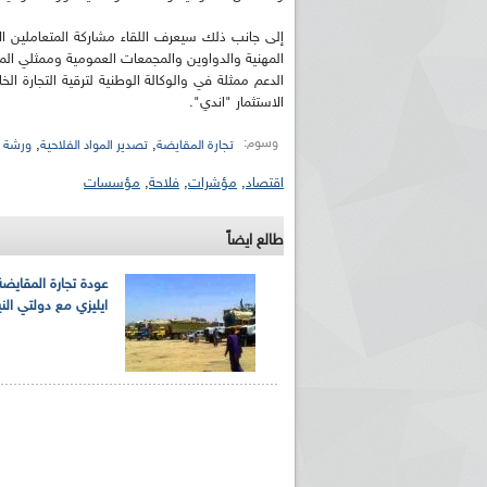
إلى جانب ذلك سيعرف اللقاء مشاركة المتعاملين ا
المهنية والدواوين والمجمعات العمومية وممثلي المه
الدعم ممثلة في والوكالة الوطنية لترقية التجارة الخا
الاستثمار "اندي".
وسوم:
,
,
تجارة المقايضة
تصدير المواد الفلاحية
ورشة ت
اقتصاد
,
مؤشرات
,
فلاحة
,
مؤسسات
ريم الإذاعة الجزائرية للرياضيين البارالمبيين المتوجين
بالصور... اللقاء الوطني لمديري الإذ
اليات في طوكيو
حول مرافقة وتغطية الإنتخابات المحلية لـ27 نوفمب
طالع ايضاً
عودة تجارة المقايضة
ايليزي مع دولتي الن