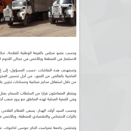
وحسب عضو مجلس بالغرفة الوطنية للفلاحة، مكلف 
الاستثمار في المنطقة وبالأخص في مجالي اللحوم الح
وتستهدف هذه النقاشات -حسب المسؤول- إلى إيجا
الماشية بالفائض من التمور، من أجل تحسين المخز
من خلال استغلال مذابح صناعية ومساحات تخزين ع
وينتظر المتعاملون قرارا من السلطات للسماح بمث
وفي التنمية المحلية لهذه المناطق مع بروز شعب أخ
وحسب السيد أولاد الهدار، يسعى القطاع الفلاحي ب
بالتراث الاجتماعي والاقتصادي للمنطقة، وبالأخص من خ
وتحتضن جامعة تمنراست الحاج موسى اخاموك، غدا ال