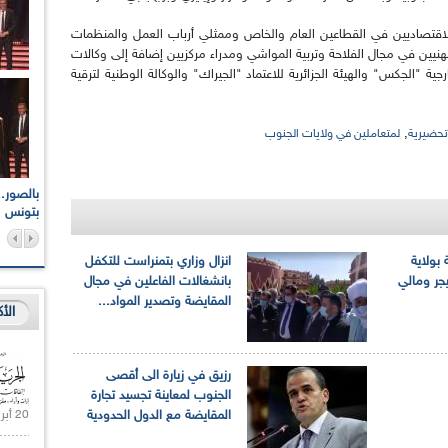
لاقتصاديين في القطاعين العام والخاص وممثلي أرباب العمل والمنظمات
نيين في مجال الفلاحة وتربية المواشي ومدراء مركزيين إضافة إلى وكالات
رجية "الجكس" والهيئة الجزائرية للاعتماد "الجيراك" والوكالة الوطنية لترقية
,
حضيرية
لمتعاملين في ولايات الجنوب
اعات الوطنية والجهوية
الإذاعة الجزائرية تقف دقيقة صمت ترحما على أرواح شهداء
ر 2021
17 أكتوبر 1961
بتونس
 بولاية
انزال وزاري بتمنراست للتكفل
يجر ومالي
بانشغالات الفاعلين في مجال
المقايضة وتصدير المواد...
الأ
رزيق في زيارة الى أقصى
الجنوب لمعاينة تجسيد تجارة
20 أبريل 2021 |
المقايضة مع الدول الحدودية