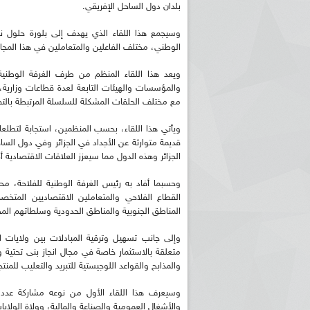
بلدان دول الساحل الإفريقي.
وسيجمع هذا اللقاء الذي يهدف إلى بلورة حلول ن
الوطني، مختلف الفاعلين والمتعاملين في هذا المجا
ويعد هذا اللقاء المنظم من طرف الغرفة الوطنية ل
والمؤسسات والهيئات التابعة لعدة قطاعات وزارية، ل
مع مختلف الحلقات المشكلة للسلسلة المرتبطة بالتص
ويأتي هذا اللقاء، بحسب المنظمين، استجابة لتطلعا
قديمة متوارثة عن الأجداد في الجزائر وفي دول السا
الجزائر وهذه الدول مما سيعزز العلاقات الاقتصادية 
وحسبما أفاد به رئيس الغرفة الوطنية للفلاحة، م
القطاع الفلاحي والمتعاملين الاقتصاديين المت
المناطق الجنوبية والمناطق الحدودية وسلطاتهم المح
وإلى جانب تسهيل وترقية المبادلات بين ولايات
متعلقة بالاستثمار خاصة في مجال انجاز بنى تحتية 
والمذابح والقواعد اللوجيستية للتبريد والتعليب للمنت
وسيعرف هذا اللقاء الأول من نوعه مشاركة عدد 
والأشغال العمومية والصناعة والمالية، وولاة الولاي