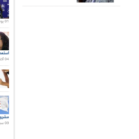
01 يونيو 2021 |
استعم
04 أكتوبر 2020 |
مشروع
03 سبتمبر 2020 |