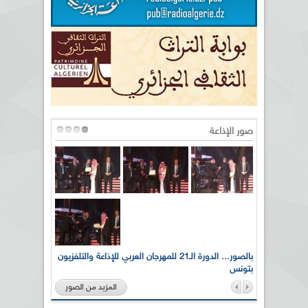
صور الإذاعة
لى أرواح
بالصور... الدورة الـ21 للمهرجان العربي للإذاعة والتلفزيون
بتونس
المزيد من الصور