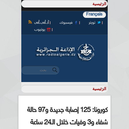
Français
آر أس أس
تويتر
فيسبوك
يوتيوب
‏بحث ‏
استمارة البحث
كورونا: 125 إصابة جديدة و97 حالة
شفاء و3 وفيات خلال الـ24 ساعة