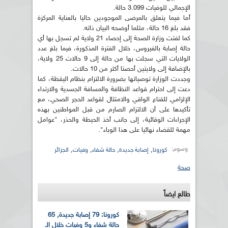
الإجمالي للوفيات 3.099 حالة.
أما فيما يتعلق بالمرضى الموجودين حاليا بالعناية المركزة
فقد بلغ 16 حالة، مثلما أوضحه البيان ذاته.
كما لفتت وزارة الصحة إلى إحصاء 21 ولاية لم تسجل بها أي
حالة إصابة بالفيروس، خلال الفترة المذكورة، فيما بلغ عدد
الولايات التي سجلت بها من حالة إلى 9 حالات 25 ولاية،
بالإضافة إلى ولايتين أحصتا أكثر من 10 حالات.
وجددت الوزارة توصياتها بضرورة الالتزام بنظام اليقظة، كما
دعت إلى احترام قواعد النظافة والمسافة الجسدية والارتداء
الإلزامي للقناع الواقي والامتثال لقواعد الحجر الصحي، مع
تأكيدها على أن الالتزام الصارم من قبل المواطنين بهذه
الإجراءات الوقائية، إلى جانب أخذ الحيطة والحذر، "عوامل
مهمة للقضاء نهائيا على هذا الوباء".
وسوم:
,
,
,
,
كورونا
إصابة جديدة
حالة شفاء
وفيات
الجزائر
صحة
طالع ايضاً
كورونا: 79 إصابة جديدة, 65
حالة شفاء و5 وفيات خلال الـ