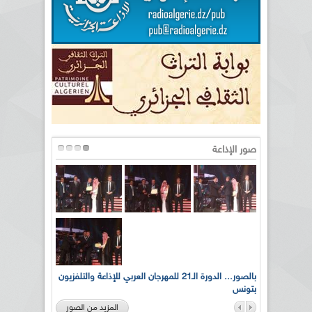
صور الإذاعة
لى أرواح
بالصور... الدورة الـ21 للمهرجان العربي للإذاعة والتلفزيون
بتونس
المزيد من الصور