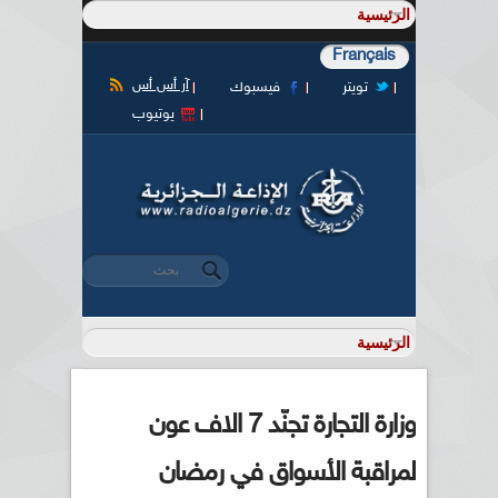
Français
آر أس أس
تويتر
فيسبوك
يوتيوب
‏بحث ‏
استمارة البحث
وزارة التجارة تجنّد 7 الاف عون
لمراقبة الأسواق في رمضان