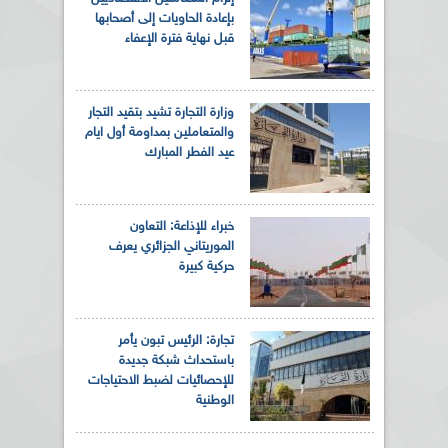
بإعادة الحاويات إلى أصحابها
قبل نهاية فترة الإعفاء
وزارة التجارة تشيد بتقيد التجار
والمتعاملين بمداومة أول ايام
عيد الفطر المبارك
خبراء للإذاعة: التعاون
الموريتاني الجزائري يعرف
حركية كبيرة
تجارة: الرئيس تبون يأمر
باستحداث شبكة جديدة
للإحصائيات لضبط الاحتياجات
الوطنية