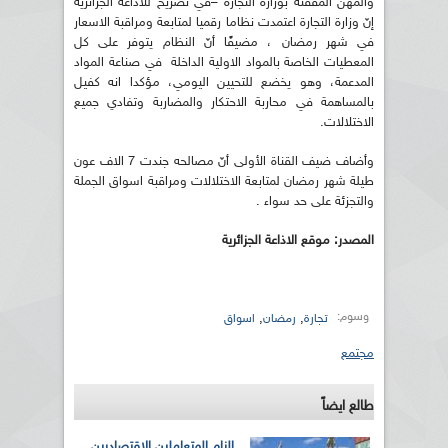
والمهن المققنة بوزارة التجارة –في تصريح للاذاعة الجزائرية
إنّ وزارة التجارة اعتمدت نظاما رقميا لمتابعة ومراقبة الاسعار
في شهر رمضان ، مضيفًا أنّ النظام يتوفر على كل
المعطيات الخاصة بالمواد الاولية الداخلة في صناعة المواد
المدعمة، وهو يخضع للتحيين اليومي، مؤكدا انه كفيل
بالمساهمة في محاربة الاحتكار والمضاربة وتفادي جميع
الاختلالات.
وأضاف ضيف القناة الأولى أنّ مصالحه جندت 7 الاف عون
طيلة شهر رمضان لمتابعة الاختلالات ومراقبة اسواق الجملة
والتجزئة على حد سواء .
المصدر: موقع الاذاعة الجزائرية
وسوم:
,
,
تجارة
رمضان
اسواق
مجتمع
طالع ايضاً
إلزام المتعاملين الاقتصاديين