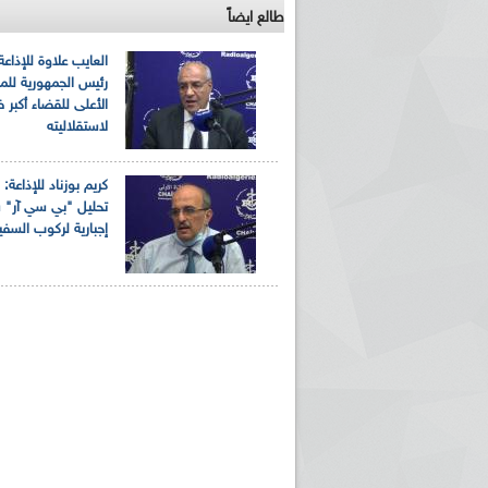
طالع ايضاً
العايب علاوة للإذاعة
رئيس الجمهورية لل
الأعلى للقضاء أكبر
لاستقلاليته
كريم بوزناد للإذاعة:
تحليل "بي سي آر" 
ريم الإذاعة الجزائرية للرياضيين البارالمبيين المتوجين
بالصور... اللقاء الوطني لمديري الإذ
إجبارية لركوب السفي
اليات في طوكيو
حول مرافقة وتغطية الإنتخابات المحلية لـ27 نوفمب