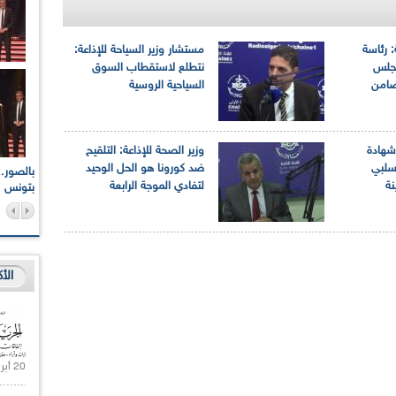
: رئاسة
مستشار وزير السياحة للإذاعة:
مجلس
نتطلع لاستقطاب السوق
 ضامن
السياحية الروسية
 شهادة
وزير الصحة للإذاعة: التلقيح
سلبي
ضد كورونا هو الحل الوحيد
اعات الوطنية والجهوية
الإذاعة الجزائرية تقف دقيقة صمت ترحما على أرواح شهداء
نة
لتفادي الموجة الرابعة
ر 2021
17 أكتوبر 1961
بتونس
الأ
20 أبريل 2021 |