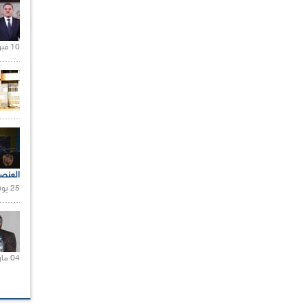
10 فبراير 2021 |
العنص
25 يونيو 2021 |
04 مارس 2020 |