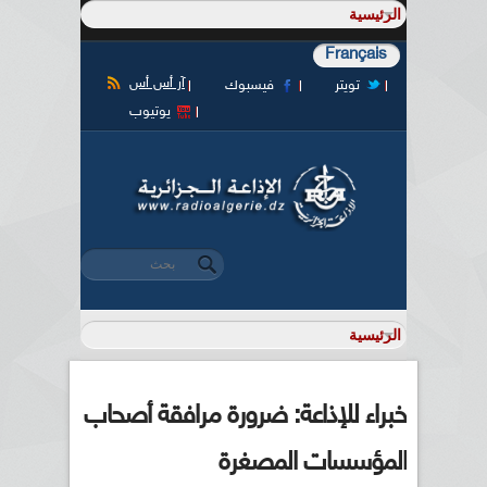
Français
آر أس أس
تويتر
فيسبوك
يوتيوب
‏بحث ‏
استمارة البحث
خبراء للإذاعة: ضرورة مرافقة أصحاب
المؤسسات المصغرة