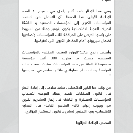
وفي هذا الإطار شدد أكرم زايدي في تصريح له للقناة
الإذاعية الأولى هذا الجمعة، أن الانتقال من اقتصاد
المؤسسات الكبرى إلى المؤسسات الصغيرة و الناشئة
لتحريك العجلة الاقتصادية يكون بتوفير جملة من الشروط
على رأسها الحرص على المرافقة لتلك المؤسسات وأصاحبها
لضمان سيرورتها أمام المخاطر الكبرى التي تعترضها.
وأضاف زايدي قائلا:"الوزارة المنتدبة المكلفة بالمؤسسات
المصغرة دعمت ما يقارب 380 ألف مؤسسة
مصغرة،70بالمئة من هذه المؤسسات تعثرت بسبب غياب
المرافقة وغياب مناخ مقاولاتي ملائم يساهم في ديمومتها
".
من جانبه دعا الخبير الاقتصادي ساعد سلامي إلى إعادة النظر
في قانون الصفقات قصد إعطاء الفرصة لأصحاب
المؤسسات المصغرة و الناشئة في إنجاز المشاريع الكبرى
مع وجوب إدراج كافة العناصر الفاعلة في العملية
الاقتصادية بغية التحضير لمشروع قانون الاستثمار الجزائري.
المصدر: الإذاعة الجزائرية