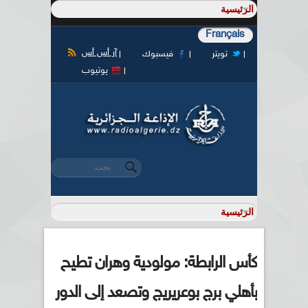
Français
آر أس أس
تويتر
فيسبوك
يوتيوب
‏بحث ‏
استمارة البحث
كأس الرابطة: مولودية وهران تطيح
بأهلي برج بوعريريج وتصعد إلى الدور