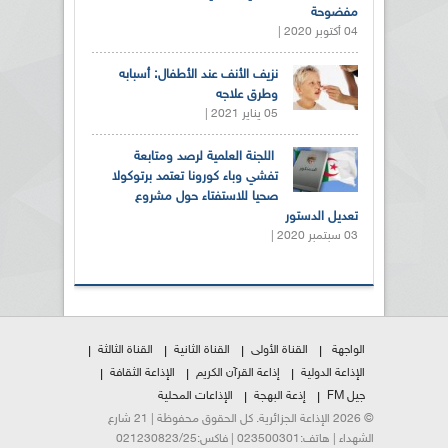
مفضوحة
04 أكتوبر 2020 |
نزيف الأنف عند الأطفال: أسبابه
وطرق علاجه
05 يناير 2021 |
اللجنة العلمية لرصد ومتابعة
تفشي وباء كورونا تعتمد برتوكولا
صحيا للاستفتاء حول مشروع
تعديل الدستور
03 سبتمبر 2020 |
الواجهة
القناة الأولى
القناة الثانية
القناة الثالثة
الإذاعة الدولية
إذاعة القرآن الكريم
الإذاعة الثقافة
جيل FM
إذعة البهجة
الإذاعات المحلية
© 2026 الإذاعة الجزائرية. كل الحقوق محفوظة | 21 شارع
الشهداء | هاتف:023500301 | فاكس:021230823/25