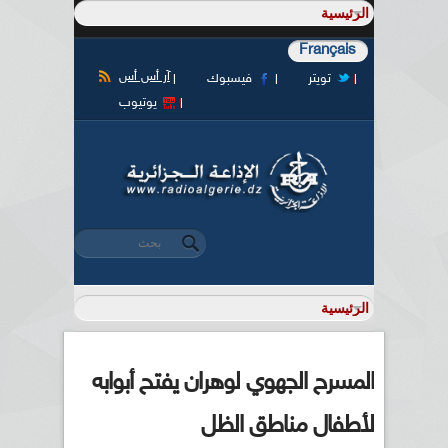
Français
آر أس أس
تويتر
فيسبوك
يوتيوب
‏بحث ‏
استمارة البحث
المسرح الجهوي لوهران يفتح أبوابه
لأطفال مناطق الظل