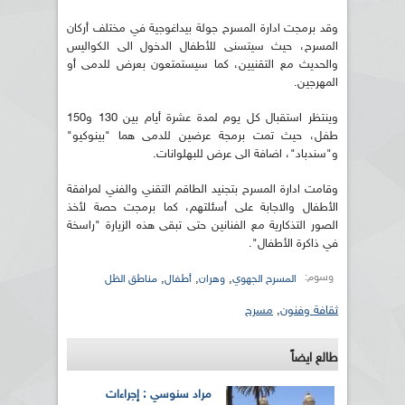
وقد برمجت ادارة المسرح جولة بيداغوجية في مختلف أركان
المسرح، حيث سيتسنى للأطفال الدخول الى الكواليس
والحديث مع التقنيين، كما سيستمتعون بعرض للدمى أو
المهرجين.
وينتظر استقبال كل يوم لمدة عشرة أيام بين 130 و150
طفل، حيث تمت برمجة عرضين للدمى هما "بينوكيو"
و"سندباد"، اضافة الى عرض للبهلوانات.
وقامت ادارة المسرح بتجنيد الطاقم التقني والفني لمرافقة
الأطفال والاجابة على أسئلتهم، كما برمجت حصة لأخذ
الصور التذكارية مع الفنانين حتى تبقى هذه الزيارة "راسخة
في ذاكرة الأطفال".
وسوم:
,
,
,
المسرح الجهوي
وهران
أطفال
مناطق الظل
ثقافة وفنون
,
مسرح
طالع ايضاً
مراد سنوسي : إجراءات