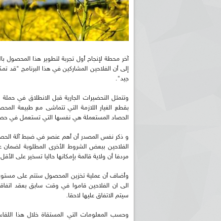
آخر محطة لإنجاح أول تجربة لتطوير هذا المحصول بالو
إلى أن الفلاحين المشاركين في هذا البرنامج "قد تمكن
جيد".
وتتمثل التحضيرات الجارية قبل الانطلاق في حملة
بقطع الغيار اللازمة التي تتماشى مع طبيعة المحصو
الحصاد المستعملة هي نفسها التي تستعمل في حصا
و ذكر نفس المصدر أن أهم عنصر في ضبط آلة الحص
الفلاحين ببعض الشروط الأخرى المطلوبة لضمان عد
مردفا أن ولاية قالمة بإمكانها حاليا تسخير على الأقل 3 آلات حصاد تتوفر على المعايير اللازمة لحصد هذا المنتوج الجديد
وأضاف أن عملية تخزين المحصول ستتم على مستوى م
الى ان الفلاحين قاموا في وقت سابق بعقد ات
سيتم الاتفاق عليها لاحقا.