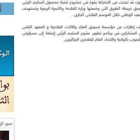
ومية في هذا البرنامج عبر 14 بلدية تكون قد نجحت في الانخراط بقوة في مشروع تنمية محصول السلجم الزيتي
فق خريطة الطريق التي وضعتها وزارة الفلاحة والتنمية الريفية وتستهدف
ف إطارات عن مؤسسة تسويق العتاد والآلات الفلاحية و المعهد التقني
 مميز للفلاحين المشاركين في برنامج تطوير منتوج السلجم الزيتي إضافة إلى مسؤولي
ب بالولاية والاتحاد العام للفلاحين الجزائريين.
صور الإ