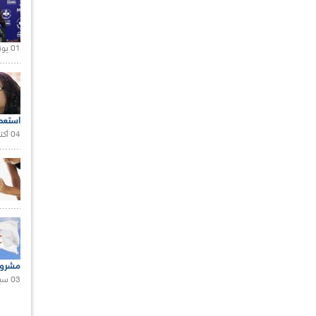
01 يونيو 2021 |
استعم
04 أكتوبر 2020 |
مشروع
03 سبتمبر 2020 |