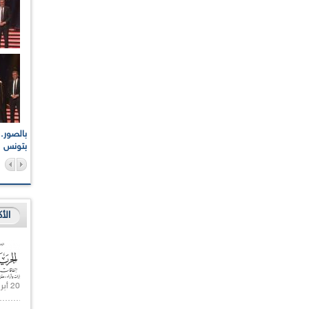
اعات الوطنية والجهوية
الإذاعة الجزائرية تقف دقيقة صمت ترحما على أرواح شهداء
ر 2021
17 أكتوبر 1961
بتونس
الأ
20 أبريل 2021 |