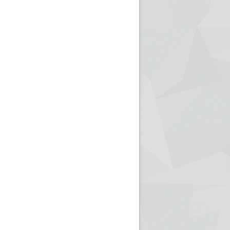
ريم الإذاعة الجزائرية للرياضيين البارالمبيين المتوجين
بالصور... اللقاء الوطني لمديري الإذ
اليات في طوكيو
حول مرافقة وتغطية الإنتخابات المحلية لـ27 نوفمب