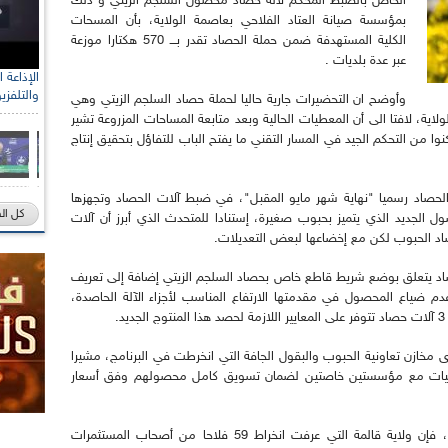
الخاص بالضبط المحكم لآلة حصاد محصول السلجم الزيتي و ذلك
بمؤسسة صيانة العتاد الفلاحي بعاصمة الولاية، بأن المسحات
الكلية المستهدفة ضمن حملة الحصاد تقدر بـــ 570 هكتارا موزعة
عبر عدة بلديات .
والتلفزي
وأوضح ان التحضيرات جارية حاليا لحملة حصاد السلجم الزيتي وهي
لاية، لافتا الى أن المعطيات الحالية وبعد متابعة المساحات المزروعة تشير
وا من التحكم الجيد في المسار التقني ما يفتح الباب للتفاؤل بتحقيق إنتاج
 الحصاد رسميا "نهاية شهر مايو المقبل"، في ضبط آلات الحصاد وتجهزها
كل ال
ل الجديد الذي يتميز بحبوب صغيرة، إستنادا للمتحدث الذي أبرز أن آلات
د الحبوب لكن مع إخضاعها لبعض التعديلات.
اد يتعلق بوضع شريط قاطع خاص بحصاد السلجم الزيتي إضافة إلى تعريف
م ضياع المحصول في مقدمتها الارتفاع المناسب لأجزاء الآلة الحاصدة،
.
خازن تعاونية الحبوب والبقول الجافة التي انخرطت في البرنامج، مشيرا
فاقيات مع مؤسستين خاصتين لضمان تسويق كامل محصولهم وفق أسعار
وحسب المعلومات التي المستقاة خلال هذا اللقاء، فإن ولاية قالمة التي عرفت انخراط 59 فلاحا من أصحاب المستثمرات