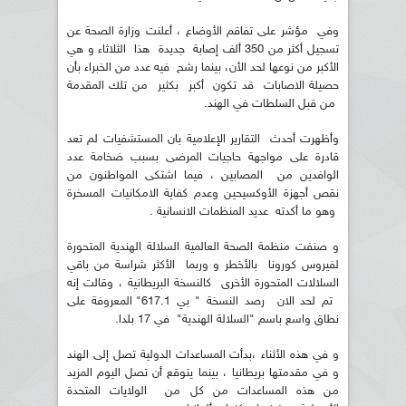
وفي مؤشر على تفاقم الأوضاع ، أعلنت وزارة الصحة عن
تسجيل أكثر من 350 ألف إصابة جديدة هذا الثلاثاء و هي
الأكبر من نوعها لحد الأن، بينما رشح فيه عدد من الخبراء بأن
حصيلة الاصابات قد تكون أكبر بكثير من تلك المقدمة
من قبل السلطات في الهند.
وأظهرت أحدث التقارير الإعلامية بان المستشفيات لم تعد
قادرة على مواجهة حاجيات المرضى بسبب ضخامة عدد
الوافدين من المصابين ، فيما اشتكى المواطنون من
نقص أجهزة الأوكسيحين وعدم كفاية الامكانيات المسخرة
وهو ما أكدته عديد المنظمات الانسانية .
و صنفت منظمة الصحة العالمية السلالة الهندية المتحورة
لفيروس كورونا بالأخطر و وربما الأكثر شراسة من باقي
السلالات المتحورة الأخرى كالنسخة البريطانية ، وقالت إنه
تم لحد الان رصد النسخة " بي 617.1" المعروفة على
نطاق واسع باسم "السلالة الهندية" في 17 بلدا.
و في هذه الأثناء ،بدأت المساعدات الدولية تصل إلى الهند
و في مقدمتها بريطانيا ، بينما يتوقع أن تصل اليوم المزيد
من هذه المساعدات من كل من الولايات المتحدة