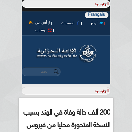
Français
آر أس أس
تويتر
فيسبوك
يوتيوب
‏بحث ‏
استمارة البحث
200 ألف حالة وفاة في الهند بسبب
النسخة المتحورة محليا من فيروس