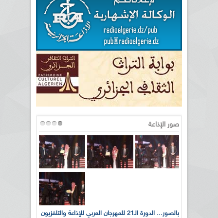
صور الإذاعة
لى أرواح
بالصور... الدورة الـ21 للمهرجان العربي للإذاعة والتلفزيون