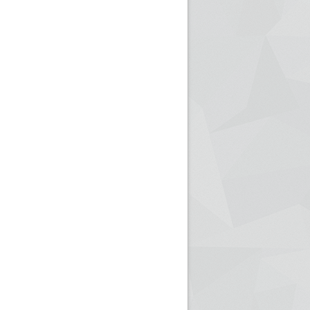
ريم الإذاعة الجزائرية للرياضيين البارالمبيين المتوجين
بالصور... اللقاء الوطني لمديري الإذ
اليات في طوكيو
حول مرافقة وتغطية الإنتخابات المحلية لـ27 نوفمب