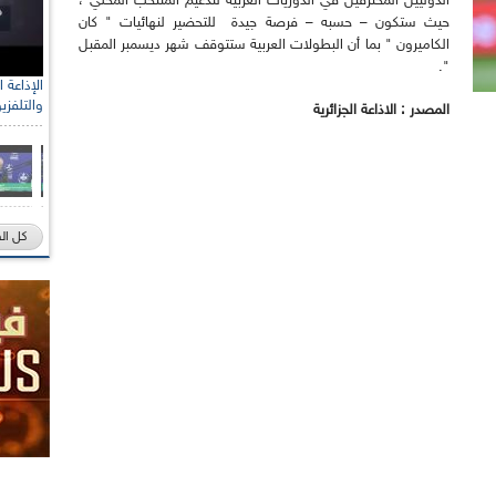
الدوليين المحترفين في الدوريات العربية لتدعيم المنتخب المحلي ،
حيث ستكون – حسبه – فرصة جيدة للتحضير لنهائيات " كان
الكاميرون " بما أن البطولات العربية ستتوقف شهر ديسمبر المقبل
".
والتلفزي
المصدر : الاذاعة الجزائرية
كل ال