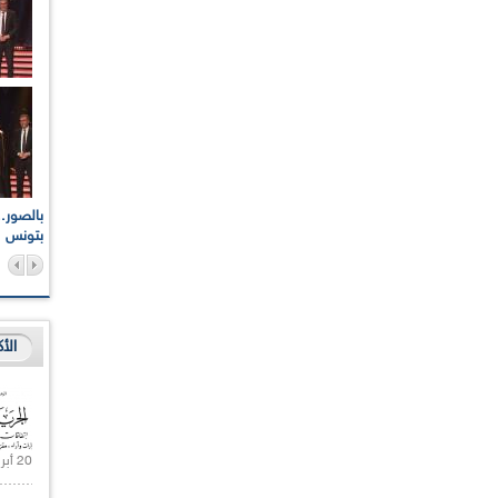
اعات الوطنية والجهوية
الإذاعة الجزائرية تقف دقيقة صمت ترحما على أرواح شهداء
ر 2021
17 أكتوبر 1961
بتونس
الأ
20 أبريل 2021 |