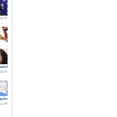
01 يونيو 2021 |
استعم
04 أكتوبر 2020 |
مشروع
03 سبتمبر 2020 |