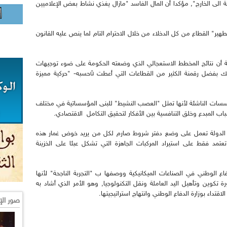
الى الخارج", مؤكدا أن المال الفاسد "مازال يغذي نشاط بعض الإعلاميين
هير" القطاع من كل الدخلاء من خلال الاحترام التام لما ينص عليه القانون
ة أن نتائج المخطط الاستعجالي الذي وضعته الحكومة على ضوء توجيهات
رئيس الجمهورية ستظهر "في أقرب الآجال" و ذلك بفضل رقمنة الكثير من القطاعات التي أعطت ûحسبه- "حركية مميزة
مؤسسات الناشئة لأنها تمثل "العصب النشيط" للبنى المؤسساتية في مختلف
اب المبدع وخلق التنافسية بين الأفكار لتحقيق التكامل الاقتصادي.
ن الدولة تعمل على وضع دفتر شروط صارم لكل من يريد خوض غمار هذه
تعتمد فقط على استيراد المركبات الجاهزة التي تشكل عبئا على الخزينة
اع الوطني في الصناعات الميكانيكية ووصفها ب "التجربة الناجحة" لأنها
كوين وتأهيل اليد العاملة ونقل التكنولوجيا, وهو الأمر الذي أشاد به
تداء بوزارة الدفاع الوطني وانتهاج استراتيجيتها.
صور الإ