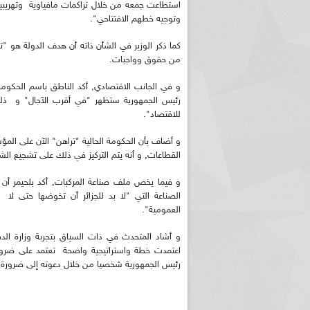
استطاعت جمعه من خلال تراكمات مافياوية وتهريبية 
وتوجيه خطهم الافتتاحي".
كما ذكر الوزير في الشأن ذاته أن هدف الدولة هو "تط
من حقوق وواجبات.
و في الجانب الاقتصادي, أكد الناطق باسم الحكوم
للاقتصاد".
و أضاف بأن الحكومة الحالية "تراهن" الآن على ال
القطاعات, و أنه يتم التركيز في ذلك على تشجيع الشب
و فيما يخص ملف صناعة المركبات, أكد بلحيمر أ
الصناعة التي "لا بد للجزائر أن تخوضها حتى لا 
العمومية".
و أشاد المتحدث في ذات السياق بتجربة وزارة الدف
اعتمدت خطة واستراتيجية واضحة تعتمد على ضرورة ت
رئيس الجمهورية شخصيا من خلال دعوته إلى ضرورة الاق