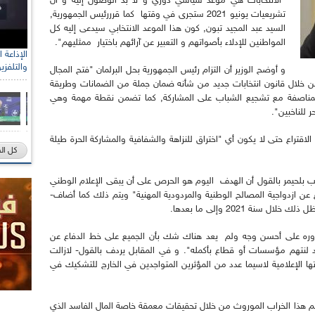
"الانتخابات هي موعد سياسي دوري و لا بد الوصول إليه و أن
تشريعيات يونيو 2021 ستجرى في وقتها كما قرررئيس الجمهورية,
السيد عبد المجيد تبون, كون هذا الموعد الانتخابي سيدعى إليه كل
المواطنين للإدلاء بأصواتهم و التعبير عن آرائهم باختيار ممثليهم".
والتلفزي
و أوضح الوزير أن التزام رئيس الجمهورية بحل البرلمان "فتح المجال
من خلال قانون انتخابات جديد من شأنه ضمان جملة من الضمانات وطريقة
 المناصفة مع تشجيع الشباب على المشاركة, كما تضمن نقطة مهمة وهي
ر للناخبين".
لاقتراع حتى لا يكون أي "اختراق للنزاهة والشفافية والمشاركة الحرة طيلة
كل ال
ب بلحيمر بالقول أن الهدف اليوم هو الحرص على أن يبقى الإعلام الوطني
 عن ازدواجية المصالح الوطنية والمردودية المهنية" ويتم ذلك كما أضاف-
نة 2021 وإلى ما بعدها.
وم بدوره على أحسن وجه ولم يعد هناك شك بأن الجميع على خط الدفاع عن
 لنتهم مؤسسات أو قطاع بأكمله". و في المقابل يردف بالقول- لازالت
ها الإعلامية لاسيما عدد من المؤثرين المتواجدين في الخارج للتشكيك في
هذا الخراب الموروث من خلال تحقيقات معمقة خاصة المال الفاسد الذي